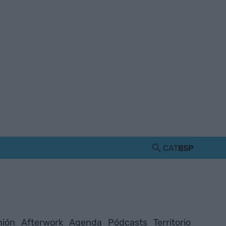
CAT
ESP
nión
Afterwork
Agenda
Pódcasts
Territorio