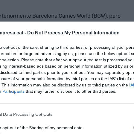
anteriormente Barcelona Games World (BGW), pero
ha hecho que se quieran incluir otras propuestas
videojuegos.
presa.cat -
Do Not Process My Personal Information
to opt-out of the sale, sharing to third parties, or processing of your per
tendo, dos de las grandes conocidas por todos y
formation for targeted advertising by us, please use the below opt-out s
das de las cartas a SSMM los Reyes Magos de
r selection. Please note that after your opt-out request is processed y
ropuestas más arriesgadas que juegan con los
eing interest-based ads based on personal information utilized by us or
disclosed to third parties prior to your opt-out. You may separately opt-
formarán parte y me gustaría explicároslas.
losure of your personal information by third parties on the IAB’s list of
. This information may also be disclosed by us to third parties on the
IA
an que los
Participants
that may further disclose it to other third parties.
sociales,
, espero que
l Data Processing Opt Outs
 superado
o opt-out of the Sharing of my personal data.