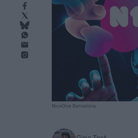
NiceOne Barcelona
Gina Tost