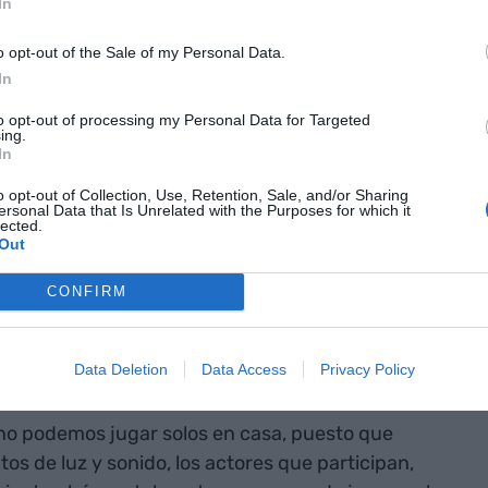
In
para salir y
 les faltan"
o opt-out of the Sale of my Personal Data.
In
to opt-out of processing my Personal Data for Targeted
 barco holandés que será el escenario del TDP:
ing.
In
arco fantasma digital con diferentes
rollado para varias empresas a la vez para
o opt-out of Collection, Use, Retention, Sale, and/or Sharing
ersonal Data that Is Unrelated with the Purposes for which it
sta edición de la NiceOne.
lected.
Out
 Shooter Experience, de la empresa responsable
CONFIRM
r de Europa,
HorroBox
, especialistas en ocio y
. 400 metros cuadrados para sobrevivir en un
Data Deletion
Data Access
Privacy Policy
no podemos jugar solos en casa, puesto que
tos de luz y sonido, los actores que participan,