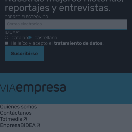
reportajes y entrevistas.
CORREO ELECTRÓNICO
IDIOMA*
Catalán
Castellano
He leído y acepto el
tratamiento de datos
.
Suscribirse
VIA
Empresa
Quiénes somos
Contáctanos
Totmedia
EnpresaBIDEA