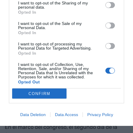
I want to opt-out of the Sharing of my
personal data.
"Durante los últimos años hemos visto cómo
Opted In
surgen nuevos materiales de impresión 3D, más
I want to opt-out of the Sale of my
eficaces y sostenibles, lo que ha facilitado el
Personal Data.
Opted In
aumento de las ventas de equipos de impresión",
ha señalado Victor Blanc, event manager de
I want to opt-out of processing my
Personal Data for Targeted Advertising.
Advanced Factorías y AMT - Advanced Machine
Opted In
Tools.
I want to opt-out of Collection, Use,
Retention, Sale, and/or Sharing of my
Personal Data that Is Unrelated with the
Reconocimiento a las
Purposes for which it was collected.
Opted Out
empresas que
CONFIRM
evolucionan hacia la
industria 4.0
Data Deletion
Data Access
Privacy Policy
En el marco del congreso, el segundo día de la