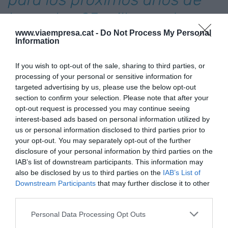
lograr los 25 millones de
impresoras en una década
www.viaempresa.cat -
Do Not Process My Personal
Information
Las aplicaciones de la impresión 3D han
If you wish to opt-out of the sale, sharing to third parties, or
processing of your personal or sensitive information for
penetrado de forma transversal en el sector
targeted advertising by us, please use the below opt-out
industrial a una multitud de aplicaciones, desde la
section to confirm your selection. Please note that after your
reparación hasta la producción en serie. En este
opt-out request is processed you may continue seeing
interest-based ads based on personal information utilized by
ámbito la automatización juega un papel clave
us or personal information disclosed to third parties prior to
y tanto en el
Industry 4.0 Congress
como en el
your opt-out. You may separately opt-out of the further
nuevo
Metal Industry Congress
se expondrán
disclosure of your personal information by third parties on the
casos de uso de esta tecnología así como las
IAB’s list of downstream participants. This information may
also be disclosed by us to third parties on the
IAB’s List of
ventajas que aporta a la fabricación de
Downstream Participants
that may further disclose it to other
componentes, contribuyendo a soluciones más
third parties.
flexibles y duraderas. Firmas como
HP, Sicnova o
Personal Data Processing Opt Outs
3D Six
estarán presentes durante estos tres días.