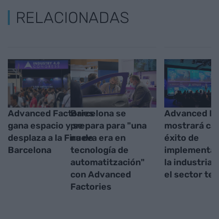
RELACIONADAS
Advanced Factories
Barcelona se
Advanced Fa
gana espacio y se
prepara para "una
mostrará ca
desplaza a la Fira de
nueva era en
éxito de
Barcelona
tecnología de
implementac
automatitzación"
la industria 
con Advanced
el sector tex
Factories