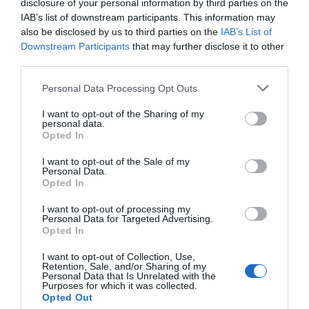
disclosure of your personal information by third parties on the
IAB’s list of downstream participants. This information may
also be disclosed by us to third parties on the
IAB’s List of
Downstream Participants
that may further disclose it to other
third parties.
Mercadona
Mercadona
1.623
Personal Data Processing Opt Outs
refuerza sus
refuerza su
supermerca
I want to opt-out of the Sharing of my
canales de acción
presencia en el
Mercadona
personal data.
social
Vallès Occidental
participan en
Opted In
Gran Recapt
I want to opt-out of the Sale of my
d'Aliments 
Personal Data.
Opted In
I want to opt-out of processing my
Personal Data for Targeted Advertising.
Opted In
I want to opt-out of Collection, Use,
Retention, Sale, and/or Sharing of my
Personal Data that Is Unrelated with the
Purposes for which it was collected.
Opted Out