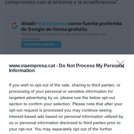
compromiso con el entorno y la ecoeficiencia".
Añadir
VIA Empresa
como fuente preferida
de Google de forma gratuita
Mantente informado con las últimas noticias de
actualidad
ACTIVAR AHORA
www.viaempresa.cat -
Do Not Process My Personal
Information
If you wish to opt-out of the sale, sharing to third parties, or
processing of your personal or sensitive information for
targeted advertising by us, please use the below opt-out
section to confirm your selection. Please note that after your
RELACIONADAS
opt-out request is processed you may continue seeing
interest-based ads based on personal information utilized by
us or personal information disclosed to third parties prior to
your opt-out. You may separately opt-out of the further