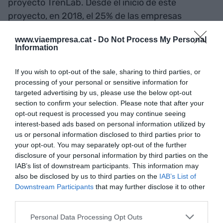
proyecto TrenLab. Desde el inicio de este
proyecto, en 2018, el 25% de las empresas
ganadoras de los concursos de aceleración han
www.viaempresa.cat -
Do Not Process My Personal
sido catalanas. Globalmente, el proyecto ha
Information
movilizado más de 16.000 millones de euros, 121
puestos de trabajo directos y una participación
If you wish to opt-out of the sale, sharing to third parties, or
de 900 empresas emergentes. La compañía
processing of your personal or sensitive information for
targeted advertising by us, please use the below opt-out
ferroviaria prevé que la tarea desarrollada en los
section to confirm your selection. Please note that after your
400 metros cuadrados del centro universitario
opt-out request is processed you may continue seeing
tenga un impacto en el transporte de pasajeros y
interest-based ads based on personal information utilized by
us or personal information disclosed to third parties prior to
mercancías.
your opt-out. You may separately opt-out of the further
disclosure of your personal information by third parties on the
IAB’s list of downstream participants. This information may
Añadir
VIA Empresa
como fuente preferida
also be disclosed by us to third parties on the
IAB’s List of
de Google de forma gratuita
Downstream Participants
that may further disclose it to other
Mantente informado con las últimas noticias de
third parties.
actualidad
ACTIVAR AHORA
Personal Data Processing Opt Outs