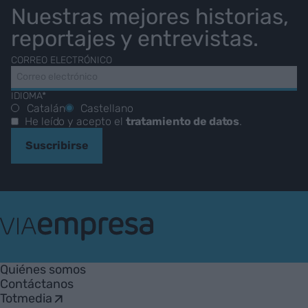
Nuestras mejores historias,
reportajes y entrevistas.
CORREO ELECTRÓNICO
IDIOMA*
Catalán
Castellano
He leído y acepto el
tratamiento de datos
.
Suscribirse
VIA
Empresa
Quiénes somos
Contáctanos
Totmedia