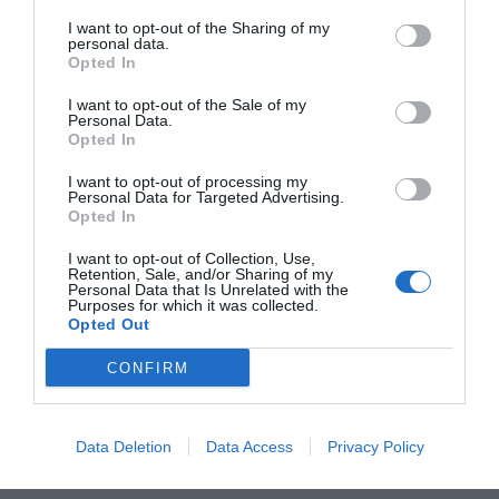
I want to opt-out of the Sharing of my
personal data.
Opted In
I want to opt-out of the Sale of my
Personal Data.
Opted In
I want to opt-out of processing my
Personal Data for Targeted Advertising.
RELACIONADAS
Opted In
I want to opt-out of Collection, Use,
Retention, Sale, and/or Sharing of my
Personal Data that Is Unrelated with the
Purposes for which it was collected.
Opted Out
CONFIRM
Mataró acogerá la primera antena catalana del
Data Deletion
Data Access
Privacy Policy
Trenlab