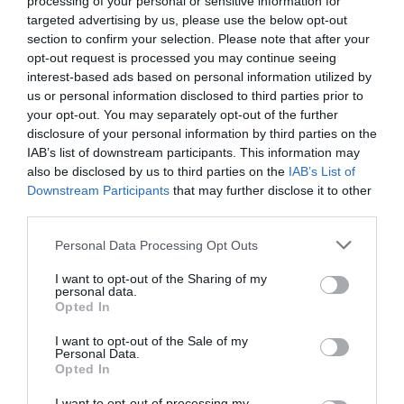
processing of your personal or sensitive information for
targeted advertising by us, please use the below opt-out
Ahora,
Open Whisper ha fusionado sus dos apps
section to confirm your selection. Please note that after your
en una de suela:
Signal –disponible
opt-out request is processed you may continue seeing
gratuitamente por
iOS
y Android
. La aplicación,
interest-based ads based on personal information utilized by
us or personal information disclosed to third parties prior to
que incorpora mensajería y llamadas encriptadas
your opt-out. You may separately opt-out of the further
ha contado con una pequeña ayuda de
disclosure of your personal information by third parties on the
promoción, la de
Edward Snowden.
IAB’s list of downstream participants. This information may
also be disclosed by us to third parties on the
IAB’s List of
Downstream Participants
that may further disclose it to other
Snowden, un extreballador de la CIA que saltó a la
third parties.
fama para filtrar documentos relativos a un
Personal Data Processing Opt Outs
programa de vigilancia masiva de Internet en
todo el mundo,
ha piado recientemente a
I want to opt-out of the Sharing of my
personal data.
Twitter que usa Signal cada día
.
Opted In
I want to opt-out of the Sale of my
Personal Data.
Opted In
Y uso Signal every day.
I want to opt-out of processing my