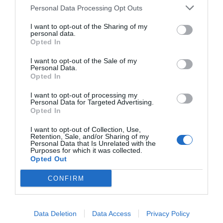
actualidad
Personal Data Processing Opt Outs
ACTIVAR AHORA
I want to opt-out of the Sharing of my
personal data.
Opted In
I want to opt-out of the Sale of my
Personal Data.
Opted In
I want to opt-out of processing my
Personal Data for Targeted Advertising.
Opted In
RELACIONADAS
I want to opt-out of Collection, Use,
Retention, Sale, and/or Sharing of my
Personal Data that Is Unrelated with the
Purposes for which it was collected.
Opted Out
CONFIRM
Data Deletion
Data Access
Privacy Policy
Qué es una granja
Ciberatacs con nombre propio