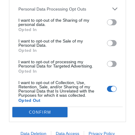
Las 10 apps más
Cómo generan
Las claves d
Personal Data Processing Opt Outs
caras del mundo
negocio las apps?
nuevo iPhon
I want to opt-out of the Sharing of my
personal data.
Opted In
I want to opt-out of the Sale of my
Personal Data.
Opted In
I want to opt-out of processing my
Personal Data for Targeted Advertising.
Opted In
LOS MÁS LEÍDOS
I want to opt-out of Collection, Use,
Retention, Sale, and/or Sharing of my
Personal Data that Is Unrelated with the
Purposes for which it was collected.
Opted Out
HOY DESTACAMOS
CONFIRM
Data Deletion
Data Access
Privacy Policy