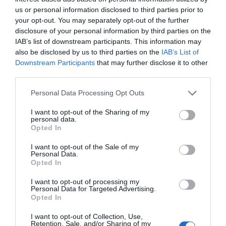
us or personal information disclosed to third parties prior to
your opt-out. You may separately opt-out of the further
La clave para que esta perspectiva funcione es la
disclosure of your personal information by third parties on the
interoperabilidad: que los activos que se
IAB’s list of downstream participants. This information may
also be disclosed by us to third parties on the
IAB’s List of
adquieren y evolucionan en un metaverso – o un
Downstream Participants
that may further disclose it to other
espacio del metaverso – sean utilizables en todos
third parties.
los otros. "Antes cuando tú ibas a una aplicación a
Personal Data Processing Opt Outs
comprar algo, aquello se quedaba allá – ahora
puede pasar a tu mochila de activos digitales, y
I want to opt-out of the Sharing of my
personal data.
llevar esta mochila allá donde vayas" plantea
Opted In
Mateos, que considera que aquellos entornos que
I want to opt-out of the Sale of my
no dejen entrar propiedades digitales surgidas a
Personal Data.
Opted In
otros programas serán irrelevantes. "Si una app
no me deja llevar mis activos digitales, me iré a la
I want to opt-out of processing my
Personal Data for Targeted Advertising.
del lado que hace exactamente el mismo, pero sí
Opted In
que es interoperable", afirma.
I want to opt-out of Collection, Use,
Retention, Sale, and/or Sharing of my