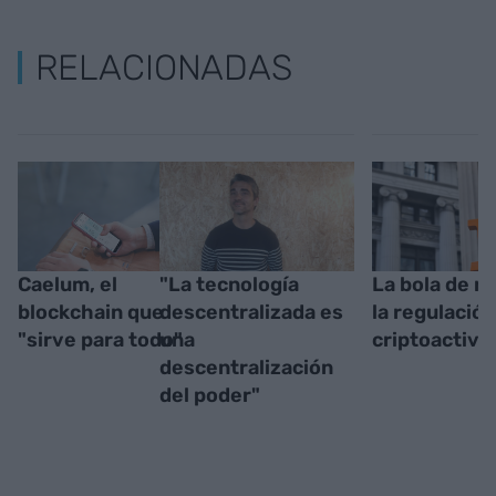
RELACIONADAS
Caelum, el
"La tecnología
La bola de n
blockchain que
descentralizada es
la regulació
"sirve para todo"
una
criptoactivo
descentralización
del poder"