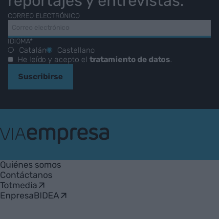
reportajes y entrevistas.
CORREO ELECTRÓNICO
IDIOMA*
Catalán
Castellano
He leído y acepto el
tratamiento de datos
.
Suscribirse
VIA
Empresa
Quiénes somos
Contáctanos
Totmedia
EnpresaBIDEA