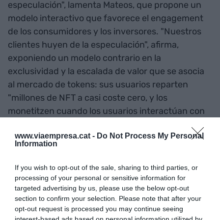
especulación", lamenta Mateos, que propone un
modelo interactivo que favorece el engagement
de los consumidores y los inversores. "Nuestros
clientes huyen de la especulación", afirma,
exponiendo un modelo contrario en la
exclusividad y la escalada de valor que se asocia
al mercado de tokens: sus usuarios reparten
"millones de NFT a casi coste cero, y los
monetitzen cuando los usuarios interactúan con
ellos". Es decir, tokens que cambian, ganan valor y
www.viaempresa.cat -
Do Not Process My Personal
evolucionan cuando se usan, sea entrando en la
Information
aplicación o jugando con ellos a un videojuego.
If you wish to opt-out of the sale, sharing to third parties, or
Mateos: "Si una app no me
processing of your personal or sensitive information for
targeted advertising by us, please use the below opt-out
deja llevar mis activos
section to confirm your selection. Please note that after your
opt-out request is processed you may continue seeing
digitales, me iré a la del lado"
interest-based ads based on personal information utilized by