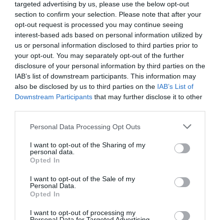
Crear sintonía con el entrevistador. Que un
targeted advertising by us, please use the below opt-out
entrevistador sea distando no significa
section to confirm your selection. Please note that after your
opt-out request is processed you may continue seeing
necesariamente que la entrevista no vaya bien, a
interest-based ads based on personal information utilized by
pesar de que es deseable que la conversación sea
us or personal information disclosed to third parties prior to
fluida y cercana, para crear una sintonía con la
your opt-out. You may separately opt-out of the further
persona que tenemos delante y adaptarnos a su
disclosure of your personal information by third parties on the
IAB’s list of downstream participants. This information may
estilo comunicativo. También "se puede hacer
also be disclosed by us to third parties on the
IAB’s List of
alguna pregunta que denote interés por la
Downstream Participants
that may further disclose it to other
empresa o el puesto de trabajo", aconseja Aran.
third parties.
Un buen comienzo y un buen final. La
Personal Data Processing Opt Outs
consultora de recursos humanos es partidaria de
I want to opt-out of the Sharing of my
personal data.
empezar y acabar la entrevista del mismo modo:
Opted In
saludando con educación, con una sonrisa
I want to opt-out of the Sale of my
amable y agradeciendo el tiempo que nos han
Personal Data.
dedicado, o bien poniéndose a disposición para
Opted In
cualquier otra información que puedan necesitar.
I want to opt-out of processing my
Personal Data for Targeted Advertising.