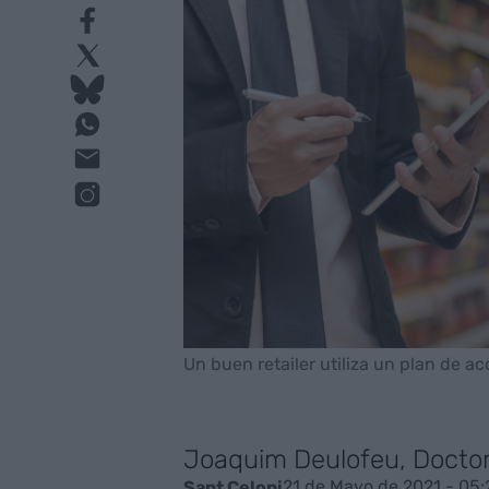
Un buen retailer utiliza un plan de acc
Joaquim Deulofeu, Docto
21 de Mayo de 2021 - 05:
Sant Celoni