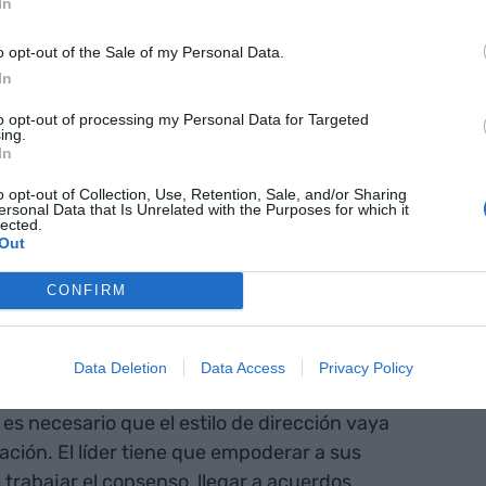
In
í es fundamental la estrategia. Todo
retailer
tiene
o opt-out of the Sale of my Personal Data.
In
estrategia, la considera cómo una busca deliberada
to opt-out of processing my Personal Data for Targeted
ing.
desarrolla una ventaja competitiva para la
In
gia consiste a encontrar una forma diferente de
o opt-out of Collection, Use, Retention, Sale, and/or Sharing
 para el consumidor, permitiendo a la empresa
ersonal Data that Is Unrelated with the Purposes for which it
lected.
rentabilidad. Encontrar una cosa diferente, un
Out
sformación.
CONFIRM
transformación del retail, es el que propongo en 12
odelo CEO retail:
Data Deletion
Data Access
Privacy Policy
es necesario que el estilo de dirección vaya
ación. El líder tiene que empoderar a sus
trabajar el consenso, llegar a acuerdos