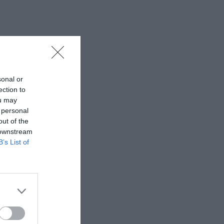
sonal or
ection to
ou may
 personal
out of the
 downstream
B’s List of