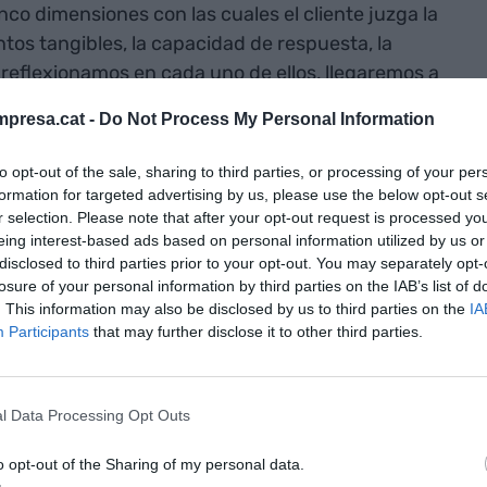
inco dimensiones con las cuales el cliente juzga la
entos tangibles, la capacidad de respuesta, la
i reflexionamos en cada uno de ellos, llegaremos a
ha acentuado la exigencia sobre estas
presa.cat -
Do Not Process My Personal Information
dir sin duda la sostenibilidad.
to opt-out of the sale, sharing to third parties, or processing of your per
ayoría de los
formation for targeted advertising by us, please use the below opt-out s
r selection. Please note that after your opt-out request is processed y
ctor es que no
eing interest-based ads based on personal information utilized by us or
disclosed to third parties prior to your opt-out. You may separately opt-
e qué
losure of your personal information by third parties on the IAB’s list of
. This information may also be disclosed by us to third parties on the
IA
Participants
that may further disclose it to other third parties.
empresarios del sector es que no saben
l Data Processing Opt Outs
 qué puede ser la actuación que los lleve a ser
r mejores resultados. Cómo en casi todo, no hay
o opt-out of the Sharing of my personal data.
de y se tiene que afrontar la situación con