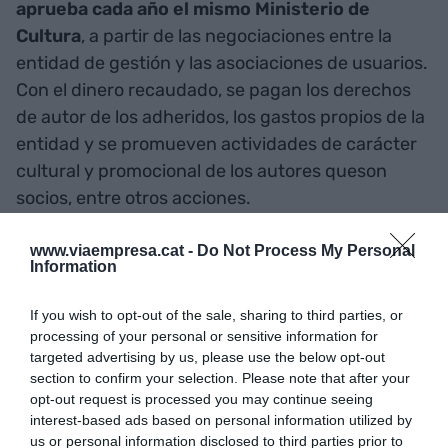
aprueba cada año el mismo Ministerio de
Cultura
, a partir de las negociaciones entre la
entidad de gestión y las asociaciones de usuarios.
Con el dinero recaudado, se pagan los derechos
de autor de los adheridos, los gastos propios de la
entidad y se promueven actividades de carácter
cultural y promocional de los autores queson
socios, entre otros acciones.
4.
Un negocio tendrá que pagar este tipo de
www.viaempresa.cat -
Do Not Process My Personal
Information
cánones o tarifas siempre y cuando disponga de
un
negocio abierto al público
, efectúe un acto
If you wish to opt-out of the sale, sharing to third parties, or
de comunicación
pública
de obras de autores
processing of your personal or sensitive information for
targeted advertising by us, please use the below opt-out
mediante equipos de audio o televisión; las obras
section to confirm your selection. Please note that after your
de las cuales se haga difusión estén bajo el
opt-out request is processed you may continue seeing
paraguas de la SGAE. Es decir, sea de socios
interest-based ads based on personal information utilized by
adheridos y en cierto modo, el negocio se esté
us or personal information disclosed to third parties prior to