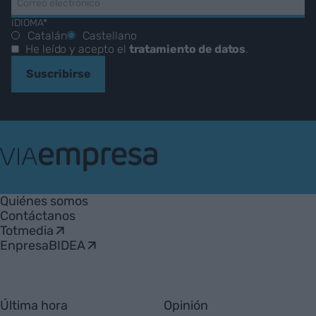
IDIOMA*
Catalán
Castellano
He leído y acepto el
tratamiento de datos
.
Suscribirse
VIA
Empresa
Quiénes somos
Contáctanos
Totmedia
EnpresaBIDEA
Última hora
Opinión