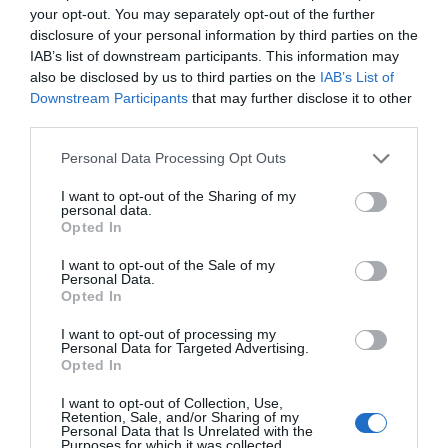
your opt-out. You may separately opt-out of the further
beneficiando de esta comunicación pública.
disclosure of your personal information by third parties on the
También se aplican estas tarifas cuando se quiera
IAB’s list of downstream participants. This information may
publicar un CD de música, cuando se realice un
also be disclosed by us to third parties on the
IAB’s List of
Downstream Participants
that may further disclose it to other
concierto, o se organice un espectáculo público;
third parties.
entre otros.
Personal Data Processing Opt Outs
5.
Cómo se efectúa este
pago
? Este pago se
I want to opt-out of the Sharing of my
puede hacer de manera voluntaria,
contactando
personal data.
Opted In
directamente con la misma SGAE
- si se hace
así, aplican descuentos, en principio - o bien
I want to opt-out of the Sale of my
Personal Data.
esperando que uno de sus comerciales pase por
Opted In
el negocio en cuestión.
I want to opt-out of processing my
Personal Data for Targeted Advertising.
Opted In
6.
Qué hay que tener en cuenta a la hora de saber
si el canon que quieren aplicar es el correcto
?
I want to opt-out of Collection, Use,
Retention, Sale, and/or Sharing of my
Normalmente, las tarifas que aplican tienen en
Personal Data that Is Unrelated with the
Purposes for which it was collected.