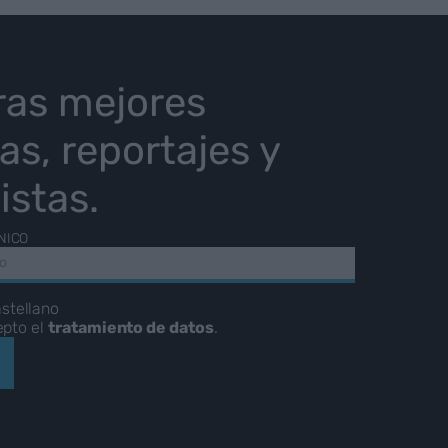
ras mejores
ias, reportajes y
istas.
NICO
stellano
epto el
tratamiento de datos
.