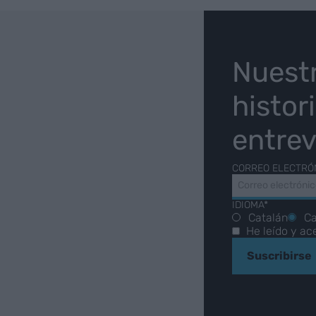
O
Nuest
histor
entrev
CORREO ELECTRÓ
IDIOMA*
Catalán
Ca
He leído y ac
Suscribirse