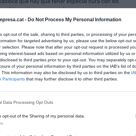
ablece que hay que tener especial cura con los
genéricas siempre que estos correos y
s de personas físicas. Si no, la ley no semete.
presa.cat -
Do Not Process My Personal Information
quehaya un tratamiento de datos
personales
to opt-out of the sale, sharing to third parties, or processing of your per
formation for targeted advertising by us, please use the below opt-out s
ñas y correos, haría falta que tuviéramos un
r selection. Please note that after your opt-out request is processed y
zado
. Podríamos decir que los motivos son tres:
eing interest-based ads based on personal information utilized by us or
nas tienen que tener acceso al qué los
disclosed to third parties prior to your opt-out. You may separately opt-
o y por lo tanto, si disponemos de
usuarios
y
losure of your personal information by third parties on the IAB’s list of
. This information may also be disclosed by us to third parties on the
IA
riesgo de que a este
usuario
o correoaccedan
Participants
that may further disclose it to other third parties.
n de. Dos, si hay varias personas accediendo al
puesto de que se produzca una incidencia
les de alguien otro, cometido por alguno de
l Data Processing Opt Outs
ctamos al responsable? Tres, el incumplimiento
datos, puede comportar una sanción por parte de
o opt-out of the Sharing of my personal data.
In
os
.