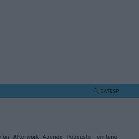
CAT
ESP
nión
Afterwork
Agenda
Pódcasts
Territorio