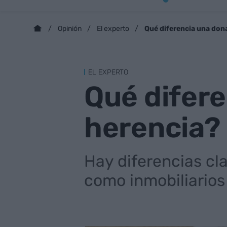
Qué diferencia una don
Opinión
El experto
EL EXPERTO
Qué difer
herencia?
Hay diferencias cla
como inmobiliarios