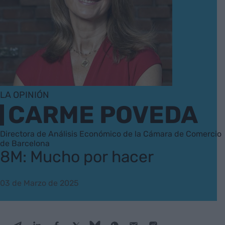
LA OPINIÓN
CARME POVEDA
Directora de Análisis Económico de la Cámara de Comercio
de Barcelona
8M: Mucho por hacer
03 de Marzo de 2025