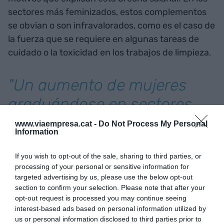
sectores más feminizados, estos complementos
se obvian o son infravalorados, como es el caso de
la fuerza que se requiere en algunas tareas de
cuidado o la toxicidad en los trabajos de limpieza.
"Un aumento de mujeres
graduándose en sectores
que tienen acceso a
www.viaempresa.cat -
Do Not Process My Personal
Information
remuneraciones elevadas
reduciría la brecha salarial
If you wish to opt-out of the sale, sharing to third parties, or
processing of your personal or sensitive information for
de género"
targeted advertising by us, please use the below opt-out
section to confirm your selection. Please note that after your
opt-out request is processed you may continue seeing
Las causas que hay detrás de la brecha salarial de
interest-based ads based on personal information utilized by
us or personal information disclosed to third parties prior to
género son múltiples: desde la penalización de la