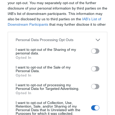
your opt-out. You may separately opt-out of the further
maternidad hasta el techo de cristal que impide a
disclosure of your personal information by third parties on the
las mujeres acceder a puestos de más
IAB’s list of downstream participants. This information may
responsabilidad. También contribuye a que las
also be disclosed by us to third parties on the
IAB’s List of
Downstream Participants
that may further disclose it to other
mujeres solicitan menos aumentos salariales y
third parties.
promociones que los hombres, un patrón que se
replica a escala europea. Además, se observa que
Personal Data Processing Opt Outs
los sectores que ofrecen remuneraciones más
I want to opt-out of the Sharing of my
personal data.
elevadas, como las TIC, la industria o las finanzas,
Opted In
están muy masculinizados. Un aumento de
mujeres graduándose en sectores que tienen
I want to opt-out of the Sale of my
Personal Data.
acceso a remuneraciones elevadas reduciría la
Opted In
brecha salarial de género. Se debe tomar
I want to opt-out of processing my
conciencia del potencial del talento femenino ya
Personal Data for Targeted Advertising.
Opted In
desde las decisiones en la etapa educativa.
I want to opt-out of Collection, Use,
Retention, Sale, and/or Sharing of my
3. Si las mujeres no llegan
Personal Data that Is Unrelated with the
Purposes for which it was collected.