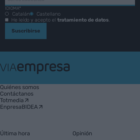
IDIOMA*
Catalán
Castellano
He leído y acepto el
tratamiento de datos
.
Suscribirse
VIA
Empresa
Quiénes somos
Contáctanos
Totmedia
EnpresaBIDEA
Última hora
Opinión