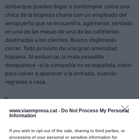
embarque puedes llegar a contemplar cómo una
chica de la limpieza charla con un empleado del
aeropuerto que se encuentra, agárrense, sentado
en una de las mesas de una de las cafeterías
destinadas a los clientes. Bueno, dejémoslo
correr. Todo provisto de una gran amenidad
hispana. Al embarcar, la mala pesadilla
desaparece -si la compañía no es española, claro-
para volver a aparecer a la entrada, cuando
regreses a casa.
SI QUIERES SABER MÁS
www.viaempresa.cat -
Do Not Process My Personal
Information
If you wish to opt-out of the sale, sharing to third parties, or
processing of your personal or sensitive information for