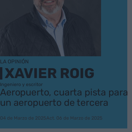
LA OPINIÓN
XAVIER ROIG
Ingeniero y escritor
Aeropuerto, cuarta pista para
un aeropuerto de tercera
04 de Marzo de 2025
Act. 06 de Marzo de 2025