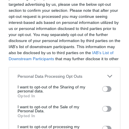
targeted advertising by us, please use the below opt-out
section to confirm your selection. Please note that after your
opt-out request is processed you may continue seeing
interest-based ads based on personal information utilized by
Xavier Roig-Una historia con pista
us or personal information disclosed to third parties prior to
your opt-out. You may separately opt-out of the further
disclosure of your personal information by third parties on the
Ya llegados, con la lógica felicidad del retorno al
IAB’s list of downstream participants. This information may
also be disclosed by us to third parties on the
IAB’s List of
hogar, se encaminan hacia el control de
Downstream Participants
that may further disclose it to other
pasaportes. Parece como si se adentraran hacia
third parties.
la dimensión desconocida. De repente hay unas
Personal Data Processing Opt Outs
bifurcaciones de cintas extensibles con un
individuo que, si es hembra, grita
“¡pasaportes
I want to opt-out of the Sharing of my
personal data.
europeos!”
o
“¡pasaportes españoles!”,
como si el
Opted In
hecho fuera equivalente. El caso es que todo esto
I want to opt-out of the Sale of my
lo manifiesta al estilo de
“¡soy de Santurce, las
Personal Data.
traigo yo!”
, y como si estuviera poseída. Si, por el
Opted In
contrario, el que está en la bifurcación es macho,
I want to opt-out of processing my