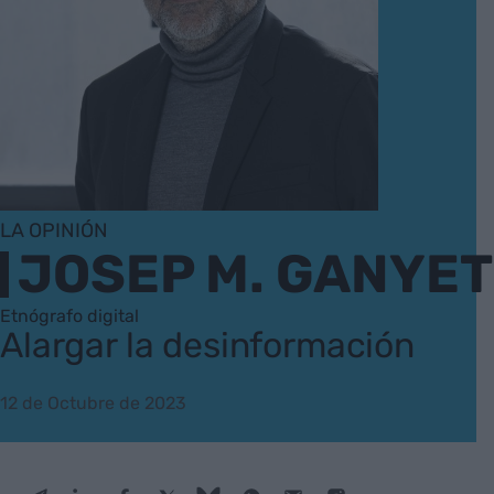
LA OPINIÓN
JOSEP M. GANYET
Etnógrafo digital
Alargar la desinformación
12 de Octubre de 2023