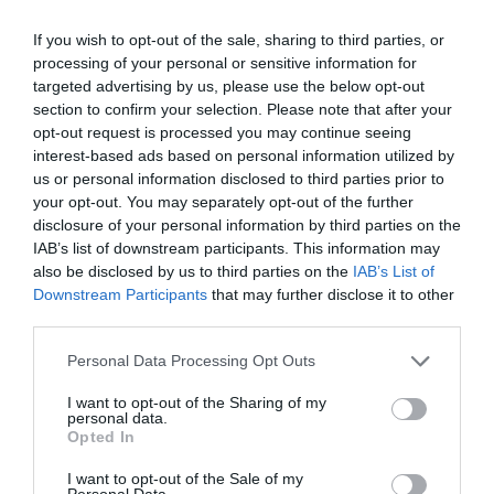
haberlo colgado, ya era 11 millones de
visualizaciones demasiado tarde, una de las
If you wish to opt-out of the sale, sharing to third parties, or
cuales la del comisario Europeo de Mercado
processing of your personal or sensitive information for
targeted advertising by us, please use the below opt-out
Interior y Servicios
Thierry Breton
. No sé si ha
section to confirm your selection. Please note that after your
sido la gota que ha hecho derramar el vaso, pero
opt-out request is processed you may continue seeing
ayer mismo Breton mandó una carta
durísima a
interest-based ads based on personal information utilized by
us or personal information disclosed to third parties prior to
Musk
donde le advierte del mal que hace la
your opt-out. You may separately opt-out of the further
desinformación a los ciudadanos europeos y de
disclosure of your personal information by third parties on the
cómo las menguadas medidas de X a la hora de
IAB’s list of downstream participants. This information may
neutralizarla contravienen la nueva Ley de
also be disclosed by us to third parties on the
IAB’s List of
Downstream Participants
that may further disclose it to other
Servicios Digitales europea. Breton le dice que
third parties.
hace falta que despliegue "medidas de mitigación
proporcionadas y efectivas para hacer frente a
Personal Data Processing Opt Outs
los riesgos para la seguridad pública y el discurso
I want to opt-out of the Sharing of my
personal data.
cívico derivados de la desinformación". Según la
Opted In
nueva legislación europea, las empresas digitales
tienen que responder en 24 horas a cualquier
I want to opt-out of the Sale of my
Personal Data.