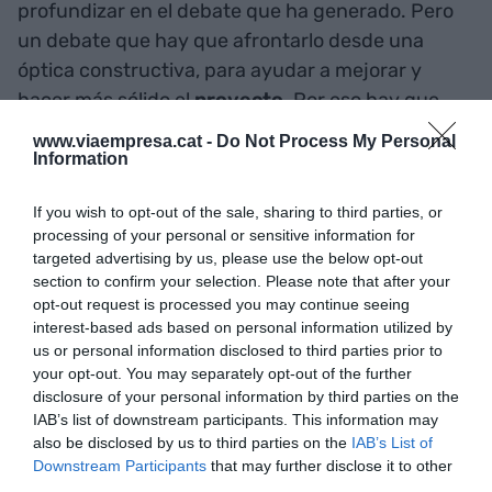
profundizar en el debate que ha generado. Pero
un debate que hay que afrontarlo desde una
óptica constructiva, para ayudar a mejorar y
hacer más sólido el
proyecto
. Por eso hay que
pedir en el Parlamento y a los partidos que actúen
www.viaempresa.cat -
Do Not Process My Personal
con responsabilidad y que la modificación de la
Information
ley sea satisfactoria para hacerlo viable.
If you wish to opt-out of the sale, sharing to third parties, or
processing of your personal or sensitive information for
En la difícil
coyuntura económica
, no nos
targeted advertising by us, please use the below opt-out
imaginamos perder una
inversión
de estas
section to confirm your selection. Please note that after your
opt-out request is processed you may continue seeing
características sin haber agotado todas las
interest-based ads based on personal information utilized by
posibilidades. Esperamos que al final no lo
us or personal information disclosed to third parties prior to
hayamos de lamentar.
your opt-out. You may separately opt-out of the further
disclosure of your personal information by third parties on the
IAB’s list of downstream participants. This information may
also be disclosed by us to third parties on the
IAB’s List of
Añadir
VIA Empresa
como fuente preferida
de Google de forma gratuita
Downstream Participants
that may further disclose it to other
Mantente informado con las últimas noticias de
third parties.