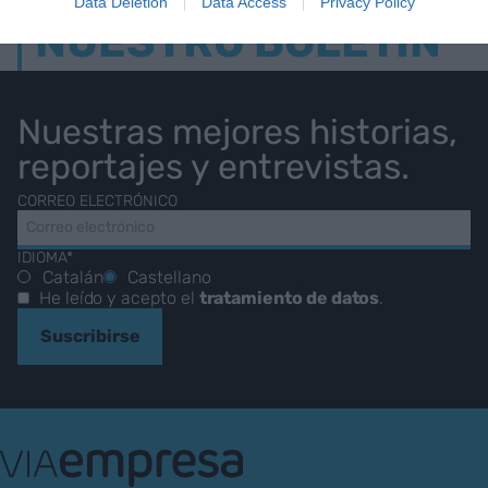
Data Deletion
Data Access
Privacy Policy
NUESTRO BOLETÍN
Nuestras mejores historias,
reportajes y entrevistas.
CORREO ELECTRÓNICO
IDIOMA*
Catalán
Castellano
He leído y acepto el
tratamiento de datos
.
Suscribirse