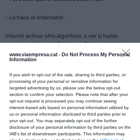
- Lo hace el ordenador.
Intenté activar otro algoritmo, a ver si había
suerte: pedí la baja. Funcionó. El algoritmo "el
cliente se va" provocó que me telefoneara otra
www.viaempresa.cat -
Do Not Process My Personal
Information
operadora ofreciéndome un descuento. El
resultado era un precio tan razonable como el que
If you wish to opt-out of the sale, sharing to third parties, or
era imposible conseguir con el algoritmo "añadir
processing of your personal or sensitive information for
una línea telefónica al contrato". Dicen que estas
targeted advertising by us, please use the below opt-out
cosas no pasan en las empresas niponas, porque
section to confirm your selection. Please note that after your
opt-out request is processed you may continue seeing
sus religiones no usan muchas de nuestras reglas
interest-based ads based on personal information utilized by
(o algoritmos) basadas en el error y el
us or personal information disclosed to third parties prior to
arrepentimiento.
your opt-out. You may separately opt-out of the further
disclosure of your personal information by third parties on the
IAB’s list of downstream participants. This information may