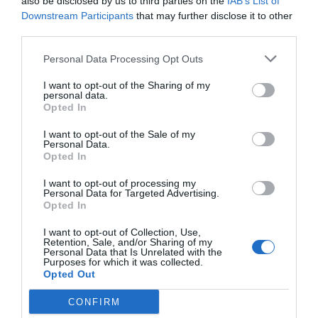
"Siempre que alguien me
also be disclosed by us to third parties on the
IAB’s List of
Downstream Participants
that may further disclose it to other
dice "el ordenador no me
third parties.
deja", siempre pienso que es
Personal Data Processing Opt Outs
el nuevo "Dios no lo quiere"
I want to opt-out of the Sharing of my
personal data.
Opted In
Por todo ello, siempre que alguien me dice "el
I want to opt-out of the Sale of my
ordenador no me deja", siempre pienso que es el
Personal Data.
Opted In
nuevo "Dios no lo quiere". Alguna vez se me ha
escapado decirlo y el operador se ha ofendido;
I want to opt-out of processing my
Personal Data for Targeted Advertising.
pasa que los caminos del Señor son inescrutables.
Opted In
Hay que decir que, a veces, he encontrado
I want to opt-out of Collection, Use,
operadores pietosos que habían aprendido como
Retention, Sale, and/or Sharing of my
Personal Data that Is Unrelated with the
saltarse el algoritmo, pero encontrarlos era algo
Purposes for which it was collected.
totalmente imprevisible. Dependía del humor, de
Opted Out
la hora, del cansancio, de los conocimientos, las
CONFIRM
ganas o cualquier otra variable. No era un