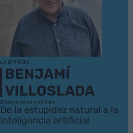
LA OPINIÓN
BENJAMÍ
VILLOSLADA
Bitólogo tecno-optimista
De la estupidez natural a la
inteligencia artificial