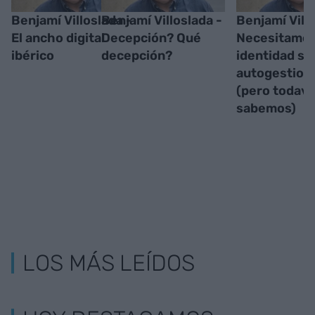
Benjamí Villoslada -
Benjamí Villoslada -
Benjamí Villo
El ancho digital
Decepción? Qué
Necesitamos
ibérico
decepción?
identidad s
autogestion
(pero todaví
sabemos)
LOS MÁS LEÍDOS