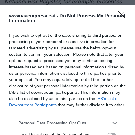
National Risk Register, for example, presentes
"pandemic influenza" as the highest-impact
www.viaempresa.cat -
Do Not Process My Personal
"high consequence risk" the country could face
Information
— and one of the most likely to actually occur.
If you wish to opt-out of the sale, sharing to third parties, or
processing of your personal or sensitive information for
Planes, procesos e
improvisaciones
. Asumiendo
targeted advertising by us, please use the below opt-out
que sí, que habrá impovisaciones, porque es
section to confirm your selection. Please note that after your
imposible planificarlo todo. Pero que estas serán
opt-out request is processed you may continue seeing
interest-based ads based on personal information utilized by
las mínimas posibles por todo el trabajo que se ha
us or personal information disclosed to third parties prior to
hecho antes.
your opt-out. You may separately opt-out of the further
disclosure of your personal information by third parties on the
IAB’s list of downstream participants. This information may
Aquí (Catalunya y España) también había la
also be disclosed by us to third parties on the
IAB’s List of
obligación de tener algún plan para identificar y
Downstream Participants
that may further disclose it to other
trabajar este
quinto riesgo
y de minimizar la
third parties.
improvisación. Y cuando pase todo esto, con la
Personal Data Processing Opt Outs
cabeza fría y responsabilidad, habrá que analizar
como se ha gestionado esta crisis, pero también
I want to opt-out of the Sharing of my