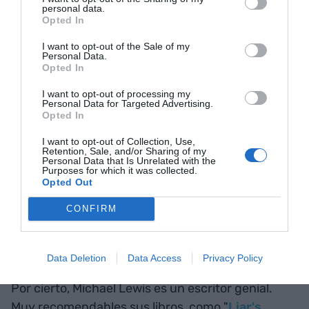
personal data.
qué planes había para haber identificado y
Opted In
gestionado esta pandemia antes de que
I want to opt-out of the Sale of my
sucediera. Esta era también su trabajo y su
Personal Data.
Opted In
responsabilidad:
I want to opt-out of processing my
Personal Data for Targeted Advertising.
"Aquí (Catalunya y España)
Opted In
también había la obligación
I want to opt-out of Collection, Use,
Retention, Sale, and/or Sharing of my
Personal Data that Is Unrelated with the
de tener algún plan para
Purposes for which it was collected.
Opted Out
identificar y trabajar este
CONFIRM
quinto riesgo
y de minimizar
la improvisación"
Data Deletion
Data Access
Privacy Policy
Por cierto, Michael Lewis es un escritor genial.
Muy recomendables sus libros, como "
Liar's