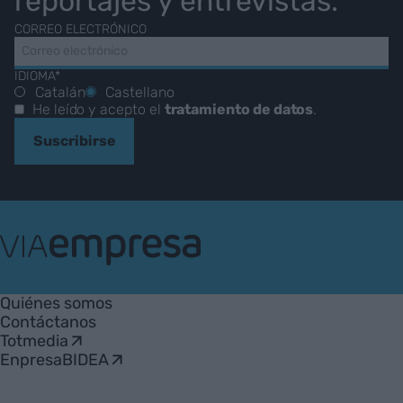
reportajes y entrevistas.
CORREO ELECTRÓNICO
IDIOMA*
Catalán
Castellano
He leído y acepto el
tratamiento de datos
.
Suscribirse
VIA
Empresa
Quiénes somos
Contáctanos
Totmedia
EnpresaBIDEA