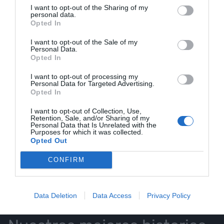
I want to opt-out of the Sharing of my
personal data.
Opted In
I want to opt-out of the Sale of my
Personal Data.
Opted In
LOS MÁS LEÍDOS
I want to opt-out of processing my
Personal Data for Targeted Advertising.
Opted In
I want to opt-out of Collection, Use,
HOY DESTACAMOS
Retention, Sale, and/or Sharing of my
Personal Data that Is Unrelated with the
Purposes for which it was collected.
Opted Out
CONFIRM
NUESTRO BOLETÍN
Data Deletion
Data Access
Privacy Policy