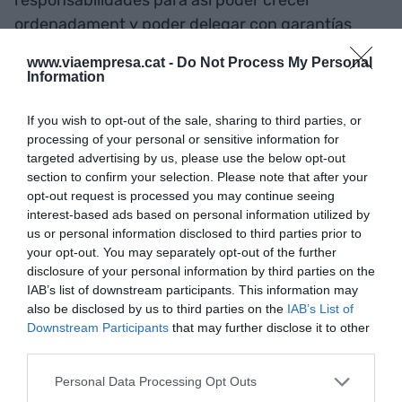
ordenadament y poder delegar con garantías
cuando llegue el momento.
www.viaempresa.cat -
Do Not Process My Personal
Information
No olvidáis que el trabajo del empresario tiene
que ser trabajar en la empresa y no a la empresa,
If you wish to opt-out of the sale, sharing to third parties, or
processing of your personal or sensitive information for
por el que definir claramente nuestro futuro
targeted advertising by us, please use the below opt-out
crecimiento tiene que estar dentro de las
section to confirm your selection. Please note that after your
prioridades de gestión.
opt-out request is processed you may continue seeing
interest-based ads based on personal information utilized by
us or personal information disclosed to third parties prior to
your opt-out. You may separately opt-out of the further
Añadir
VIA Empresa
como fuente preferida
disclosure of your personal information by third parties on the
de Google de forma gratuita
IAB’s list of downstream participants. This information may
Mantente informado con las últimas noticias de
actualidad
also be disclosed by us to third parties on the
IAB’s List of
ACTIVAR AHORA
Downstream Participants
that may further disclose it to other
third parties.
Personal Data Processing Opt Outs