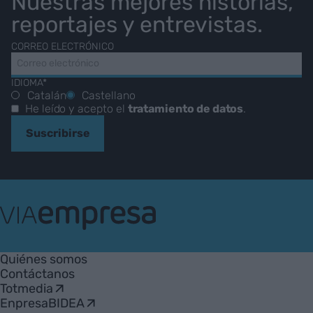
Nuestras mejores historias,
reportajes y entrevistas.
CORREO ELECTRÓNICO
IDIOMA*
Catalán
Castellano
He leído y acepto el
tratamiento de datos
.
Suscribirse
VIA
Empresa
Quiénes somos
Contáctanos
Totmedia
EnpresaBIDEA