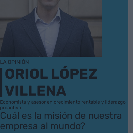
LA OPINIÓN
ORIOL LÓPEZ
VILLENA
Economista y asesor en crecimiento rentable y liderazgo
proactivo
Cuál es la misión de nuestra
empresa al mundo?