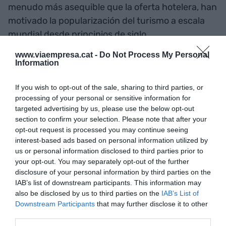
menudo más asequible que la oferta hotelera, han
motivado la popularización del turismo a escala
mundial desde principios de siglo.
www.viaempresa.cat -
Do Not Process My Personal
El abaratamiento de los viajes ha incrementado
Information
notablemente el número de turistas, y ciertas
If you wish to opt-out of the sale, sharing to third parties, or
localidades de interés (destacan, en este mismo
processing of your personal or sensitive information for
orden, capitales europeas como Londres, París,
targeted advertising by us, please use the below opt-out
Ámsterdam y Barcelona), así como destinos de sol
section to confirm your selection. Please note that after your
opt-out request is processed you may continue seeing
y playa (como las Islas Baleares, Canarias, la costa
interest-based ads based on personal information utilized by
catalana y la Costa del Sol en Andalucía), se han
us or personal information disclosed to third parties prior to
visto claramente superadas por la masificación
your opt-out. You may separately opt-out of the further
turística.
disclosure of your personal information by third parties on the
IAB’s list of downstream participants. This information may
also be disclosed by us to third parties on the
IAB’s List of
Y es ante esta disyuntiva que ha surgido como
Downstream Participants
that may further disclose it to other
third parties.
medida estrella la aplicación de una tasa turística,