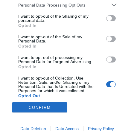
con la cual las administraciones obtienen ingresos
Personal Data Processing Opt Outs
extraordinarios que permiten mejorar los
I want to opt-out of the Sharing of my
servicios públicos y las infraestructuras,
personal data.
Opted In
beneficiando directa e indirectamente tanto a
turistas como a residentes.
I want to opt-out of the Sale of my
Personal Data.
Opted In
Por supuesto, la tasa turística no es la única
I want to opt-out of processing my
medida para mejorar la gestión y la calidad del
Personal Data for Targeted Advertising.
Opted In
turismo, pero sin duda puede convertirse en una
herramienta efectiva y contundente para
I want to opt-out of Collection, Use,
Retention, Sale, and/or Sharing of my
compensar las externalidades negativas y frenar
Personal Data that Is Unrelated with the
Purposes for which it was collected.
la masificación, que al final es lo que destruye
Opted Out
valor. Y es que las políticas que afectan la
CONFIRM
demanda influyen finalmente en el tipo de
turistas que vienen a nuestra casa.
Data Deletion
Data Access
Privacy Policy