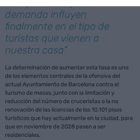
"Las políticas que afectan la
demanda influyen
finalmente en el tipo de
turistas que vienen a
nuestra casa"
La determinación de aumentar esta tasa es uno
de los elementos centrales de la ofensiva del
actual Ayuntamiento de Barcelona contra el
turismo de masas, junto con la limitación y
reducción del número de cruceristas o la no
renovación de las licencias de los 10.101 pisos
turísticos que hay actualmente en la ciudad, para
que en noviembre de 2028 pasen a ser
residenciales.