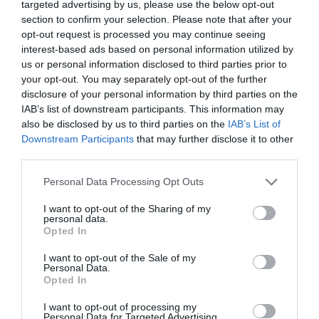
targeted advertising by us, please use the below opt-out
encender la luz. Tenemos la electricidad
section to confirm your selection. Please note that after your
contratada a la cooperativa Som Energia, que con
opt-out request is processed you may continue seeing
interest-based ads based on personal information utilized by
más de 50.000 socios, comercializa energía
us or personal information disclosed to third parties prior to
proveniente de fuentes renovables. Salimos de
your opt-out. You may separately opt-out of the further
casa hacia el trabajo con la bicicleta nueva (es
disclosure of your personal information by third parties on the
IAB’s list of downstream participants. This information may
una Orbea fabricada por una cooperativa del País
also be disclosed by us to third parties on the
IAB’s List of
Vasco). Al salir del trabajo, tenemos encargos
Downstream Participants
that may further disclose it to other
para hacer, pasamos por Abacus Cooperativa
third parties.
para comprar los libros de texto de los hijos y
Personal Data Processing Opt Outs
después vamos al
súper
de al lado de casa,
Consum Cooperativa, donde hacemos algunas
I want to opt-out of the Sharing of my
personal data.
compras: un vino tinto de la cooperativa de los
Opted In
Domenys y uno blanco de la cooperativa L'Olivera.
I want to opt-out of the Sale of my
Volvemos rápidamente hacia casa. Hoy, en el
Personal Data.
Opted In
Palau de la Música hay concierto de la Orquestra
Simfònica del Vallès (la única orquesta sinfónica
I want to opt-out of processing my
Personal Data for Targeted Advertising.