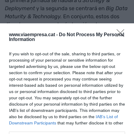
la primera jornada se hablará d
'Strategy &
Deployment
y la segunda se centrará en
Big Data
Maturity & Technology.
En conjunto, estos dos
días el congreso prestará atención a las
tendencias, en las tecnologías emergentes y a las
www.viaempresa.cat -
Do Not Process My Personal
Information
novedades en productos Big Fecha y expondrá
casos de uso real en temáticas vinculadas a
If you wish to opt-out of the sale, sharing to third parties, or
cuestiones como la medición del regreso de la
processing of your personal or sensitive information for
inversión, las aplicaciones de éxito, la privacitat y
targeted advertising by us, please use the below opt-out
la ética.
section to confirm your selection. Please note that after your
opt-out request is processed you may continue seeing
interest-based ads based on personal information utilized by
El Big Data Congress también incidirá en la
us or personal information disclosed to third parties prior to
your opt-out. You may separately opt-out of the further
gestión del cambio en las organizaciones. Este es
disclosure of your personal information by third parties on the
un aspecto importante porque a las empresas
IAB’s list of downstream participants. This information may
tradicionales no es sencillo impulsar una cultura
also be disclosed by us to third parties on the
IAB’s List of
de los datos de manera transversal, si bien se
Downstream Participants
that may further disclose it to other
third parties.
están dedicando grandes esfuerzos y se está