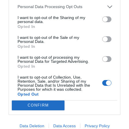
consolidando el papel de los estrategas de los
Personal Data Processing Opt Outs
datos.
I want to opt-out of the Sharing of my
personal data.
Opted In
El congreso expondrá, además, iniciativas
concretas de cómo lo Big Fecha puede contribuir
I want to opt-out of the Sale of my
Personal Data.
a la mejora de la sociedad, si bien la información
Opted In
resultante del análisis de datos digitales y
I want to opt-out of processing my
abiertas proporciona una nueva forma de
Personal Data for Targeted Advertising.
Opted In
entender y abordar un amplio abanico de
problemas sociales, ambientales y urbanos, una
I want to opt-out of Collection, Use,
Retention, Sale, and/or Sharing of my
perspectiva que da idea de hasta qué punto la
Personal Data that Is Unrelated with the
Purposes for which it was collected.
nueva economía de los datos puede llegar a
Opted Out
transformar, por bien, el mundo en el que vivimos.
CONFIRM
Añadir
VIA Empresa
como fuente preferida
de Google de forma gratuita
Data Deletion
Data Access
Privacy Policy