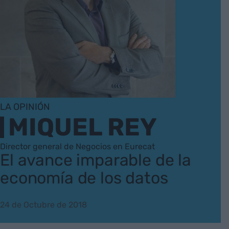
LA OPINIÓN
MIQUEL REY
Director general de Negocios en Eurecat
El avance imparable de la
economía de los datos
24 de Octubre de 2018