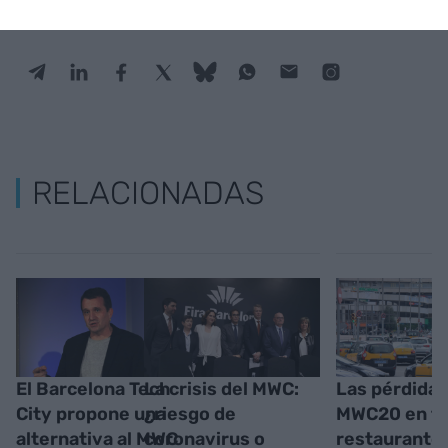
RELACIONADAS
El Barcelona Tech
La crisis del MWC:
Las pérdidas
City propone una
¿riesgo de
MWC20 en ta
alternativa al MWC
coronavirus o
restaurante