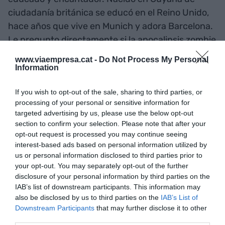
ciudadanía británica se educó en el Reino Unido,
hace años que vive en Munich y adora Barcelona.
Le pregunto directamente si la apocalipsis zombie
ha afectado la edición de este año de la feria ISE y
www.viaempresa.cat -
Do Not Process My Personal
me da las cifras exactas: de las 258 empresas
Information
chinas previstas, 50 han cancelado su asistencia
If you wish to opt-out of the sale, sharing to third parties, or
a las que se tienen que sumar otras 22 de fuera
processing of your personal or sensitive information for
China con LG la más grande. Un 4% del total.
targeted advertising by us, please use the below opt-out
section to confirm your selection. Please note that after your
opt-out request is processed you may continue seeing
"500 expositores de los
interest-based ads based on personal information utilized by
1.300 de este año ya han
us or personal information disclosed to third parties prior to
your opt-out. You may separately opt-out of the further
reservado 47.000 m² de la
disclosure of your personal information by third parties on the
IAB’s list of downstream participants. This information may
feria del año próximo que se
also be disclosed by us to third parties on the
IAB’s List of
Downstream Participants
that may further disclose it to other
traslada a Barcelona; este
third parties.