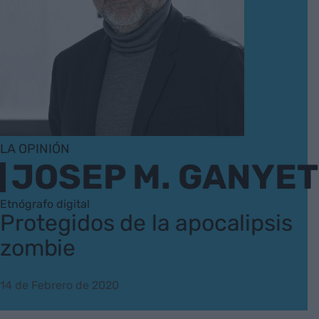
LA OPINIÓN
JOSEP M. GANYET
Etnógrafo digital
Protegidos de la apocalipsis
zombie
14 de Febrero de 2020