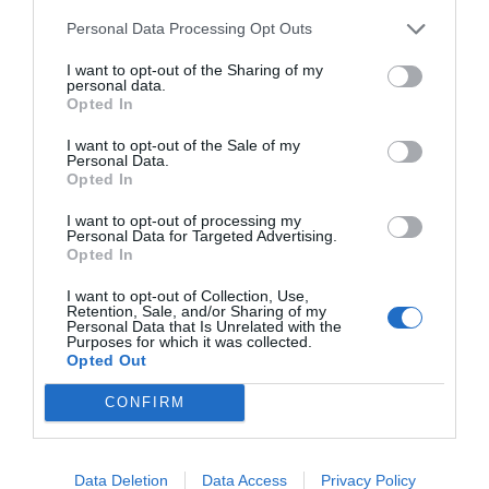
año el ISE tiene un total de
Personal Data Processing Opt Outs
55.000"
I want to opt-out of the Sharing of my
personal data.
Opted In
Pero esta no es la cifra que quiere destacar y nos
I want to opt-out of the Sale of my
da (a mí y a
Albert Cuesta
del diario
Ara
) una
Personal Data.
Opted In
exclusiva: estamos en el ecuador del congreso y
500 expositores de los 1.300 de este año ya le han
I want to opt-out of processing my
Personal Data for Targeted Advertising.
reservado 47.000 m² de la feria del año próximo
Opted In
que se traslada a Barcelona; este año el ISE tiene
I want to opt-out of Collection, Use,
un total de 55.000.
Retention, Sale, and/or Sharing of my
Personal Data that Is Unrelated with the
Purposes for which it was collected.
Opted Out
Añadir
VIA Empresa
como fuente preferida
de Google de forma gratuita
CONFIRM
Mantente informado con las últimas noticias de
actualidad
ACTIVAR AHORA
Data Deletion
Data Access
Privacy Policy