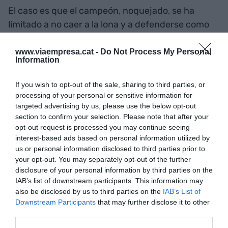
El caso es que el campeón, noquejado, se ha
limitado a no caer a la lona y a defenderse como
ha podido, en fondo y en forma. En cuanto a las
novedades de la búsqueda, Google se ha limitado
www.viaempresa.cat -
Do Not Process My Personal
Information
a presentar mejoras en la búsqueda multiidioma
—ha incorporado numerosas lenguas minoritarias
If you wish to opt-out of the sale, sharing to third parties, or
—, con la búsqueda con la cámara con el Google
processing of your personal or sensitive information for
Lens, mejoras en Google Maps en términos de
targeted advertising by us, please use the below opt-out
section to confirm your selection. Please note that after your
realidad aumentada y representación 3D del
opt-out request is processed you may continue seeing
espacio. También la esperada integración con la
interest-based ads based on personal information utilized by
IA de su modelo LaMDA que se llama Bard, un tipo
us or personal information disclosed to third parties prior to
your opt-out. You may separately opt-out of the further
de chat como el ChatGPT que nos ayudará en la
disclosure of your personal information by third parties on the
búsqueda. La improvisación se ha notado porque
IAB’s list of downstream participants. This information may
con la excusa de la IA responsable y de los altos
also be disclosed by us to third parties on the
IAB’s List of
estándares éticos han dicho que estaría
Downstream Participants
that may further disclose it to other
third parties.
disponible los próximos meses. Un tipo de