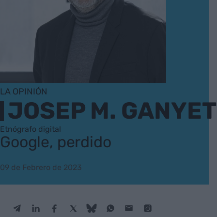
LA OPINIÓN
JOSEP M. GANYET
Etnógrafo digital
Google, perdido
09 de Febrero de 2023