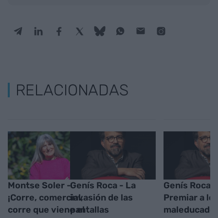
RELACIONADAS
Montse Soler -
Genís Roca - La
Genís Roca -
¡Corre, comercial,
invasión de las
Premiar a lo
corre que viene el
pantallas
maleducado