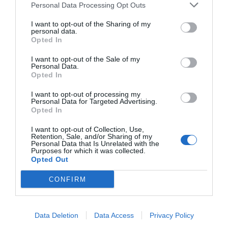
ethicwashing
para justificar que van a remolque.
Personal Data Processing Opt Outs
I want to opt-out of the Sharing of my
La forma ha sido también muy extraña. Lejos,
personal data.
Opted In
lejísimos de las Keynotes de Apple, el acto ha
tenido lugar en un auditorio pequeño, mal
I want to opt-out of the Sale of my
Personal Data.
iluminado donde los presentadores han tenido
Opted In
dudas entre risas nerviosas, no han encontrado el
I want to opt-out of processing my
móvil a la hora de hacer la presentación, una
Personal Data for Targeted Advertising.
Opted In
presentación a la que le ha faltado de ritmo y
fluidez. Parecía más una presentación de The
I want to opt-out of Collection, Use,
Retention, Sale, and/or Sharing of my
Office en pantalla grande que la de una
Personal Data that Is Unrelated with the
Purposes for which it was collected.
tecnológica como Google.
Opted Out
CONFIRM
El evento se emitía en directo por YouTube,
propiedad de Google. Al final, he tenido que hacer
una pausa al directo consciente que podía
Data Deletion
Data Access
Privacy Policy
recuperar la emisión en cualquier momento. No