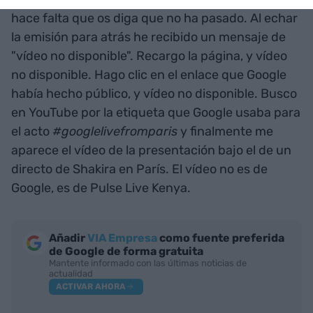
hace falta que os diga que no ha pasado. Al echar
la emisión para atrás he recibido un mensaje de
"vídeo no disponible". Recargo la página, y vídeo
no disponible. Hago clic en el enlace que Google
había hecho público, y vídeo no disponible. Busco
en YouTube por la etiqueta que Google usaba para
el acto
#googlelivefromparis
y finalmente me
aparece el vídeo de la presentación bajo el de un
directo de Shakira en París. El vídeo no es de
Google, es de Pulse Live Kenya.
Añadir
VIA Empresa
como fuente preferida
de Google de forma gratuita
Mantente informado con las últimas noticias de
actualidad
ACTIVAR AHORA