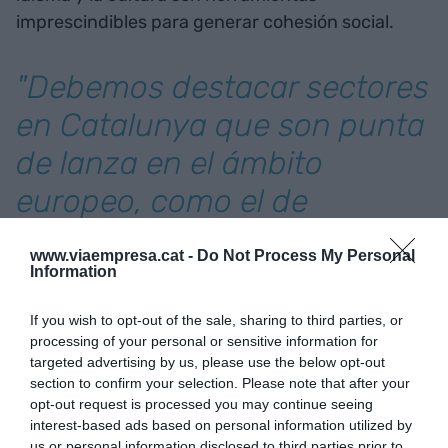
imprescindibles para generar cohesión social.
"Debemos destacar sectores
en Catalunya que son punta
de lanza en el ámbito
europeo, como el de
biomedicina, audiovisual o el
www.viaempresa.cat -
Do Not Process My Personal
hub de emprendimiento"
Information
If you wish to opt-out of the sale, sharing to third parties, or
¡Tenemos trabajo si queremos dejar un buen
processing of your personal or sensitive information for
legado a nuestros hijos! Y es un trabajo que
targeted advertising by us, please use the below opt-out
section to confirm your selection. Please note that after your
debemos hacer entre TODOS y TODAS, porque el
opt-out request is processed you may continue seeing
país se construye con complicidades y una red
interest-based ads based on personal information utilized by
transversal, evitando coincidencias ineficientes y
us or personal information disclosed to third parties prior to