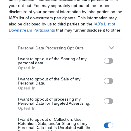
suspicacias, y creyendo en la colaboración
your opt-out. You may separately opt-out of the further
disclosure of your personal information by third parties on the
público-privada si queremos mantener nuestro
IAB’s list of downstream participants. This information may
estado del bienestar. Para quienes aún no están
also be disclosed by us to third parties on the
IAB’s List of
convencidos del valor de la colaboración público-
Downstream Participants
that may further disclose it to other
third parties.
privada, comparto la conclusión de los viajes de
aprendizaje que hemos realizado a diferentes
Personal Data Processing Opt Outs
economías del mundo en desarrollo: una parte del
I want to opt-out of the Sharing of my
éxito proviene precisamente de esta
personal data.
Opted In
colaboración.
I want to opt-out of the Sale of my
Personal Data.
Los catalanes hemos demostrado históricamente
Opted In
que sabemos y podemos hacerlo; se necesita
I want to opt-out of processing my
visión y voluntad. Nosotros, como Femcat, solo
Personal Data for Targeted Advertising.
Opted In
somos un pequeño eslabón que ponemos a
disposición para ayudar en lo que sea necesario.
I want to opt-out of Collection, Use,
Retention, Sale, and/or Sharing of my
Personal Data that Is Unrelated with the