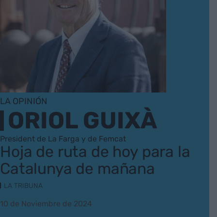
LA OPINIÓN
ORIOL GUIXÀ
President de La Farga y de Femcat
Hoja de ruta de hoy para la
Catalunya de mañana
LA TRIBUNA
10 de Noviembre de 2024