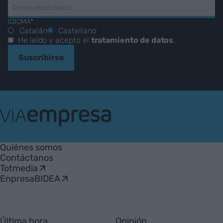
IDIOMA*
Catalán
Castellano
He leído y acepto el
tratamiento de datos
.
Suscribirse
VIA
Empresa
Quiénes somos
Contáctanos
Totmedia
EnpresaBIDEA
Última hora
Opinión