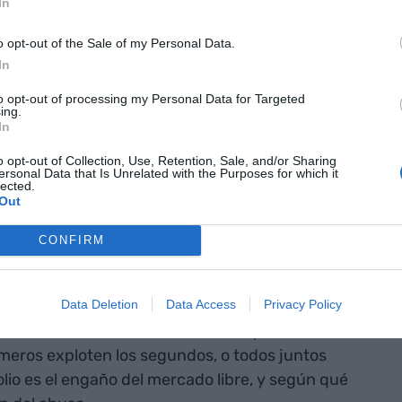
In
 por ejemplo las de tipo especulativo. Hace falta
al al respeto para eliminar la oportunidad y las
o opt-out of the Sale of my Personal Data.
vas.
In
to opt-out of processing my Personal Data for Targeted
ing.
ultar la
In
idades que
o opt-out of Collection, Use, Retention, Sale, and/or Sharing
ersonal Data that Is Unrelated with the Purposes for which it
ión de rentas
lected.
Out
r"
CONFIRM
z al servicio de sus propietarios, de sus
Data Deletion
Data Access
Privacy Policy
 legislación laboral, y las reglas del mercado o de
mites a la libertad de resolver los posibles
imeros exploten los segundos, o todos juntos
lio es el engaño del mercado libre, y según qué