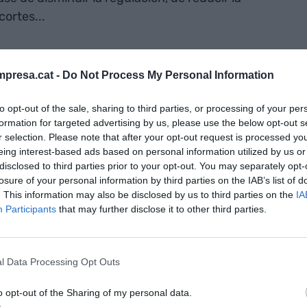
cortes...
que dejar que el mercado cree fuertes
e importantes externalitzacions negativas, y
presa.cat -
Do Not Process My Personal Information
fiscal como único mecanismo de corrección de unas
to opt-out of the sale, sharing to third parties, or processing of your per
iéramos que las empresas actuaran de tal manera
formation for targeted advertising by us, please use the below opt-out s
d del mercado ya produjera menos desequilibrios y
r selection. Please note that after your opt-out request is processed y
ón? Esta es el dilema entre la predistribución y la
eing interest-based ads based on personal information utilized by us or
disclosed to third parties prior to your opt-out. You may separately opt-
.
losure of your personal information by third parties on the IAB’s list of
. This information may also be disclosed by us to third parties on the
IA
ede ser exclusivamente, ni prioritariamente, la
Participants
that may further disclose it to other third parties.
ivo de una empresa tiene que ser crear valor real a
o la prestación de servicios, unos y otros útiles
ecución de este objetivo justifica las
l Data Processing Opt Outs
s o de beneficios, a todos los que colaboran. Pero
o opt-out of the Sharing of my personal data.
encia de actividades que permiten la obtención de