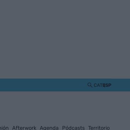
CAT
ESP
nión
Afterwork
Agenda
Pódcasts
Territorio