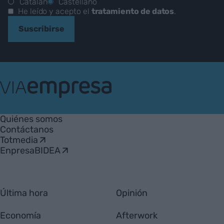
Catalán
Castellano
He leído y acepto el
tratamiento de datos
.
Suscribirse
VIA
Empresa
Quiénes somos
Contáctanos
Totmedia
EnpresaBIDEA
Última hora
Opinión
Economía
Afterwork