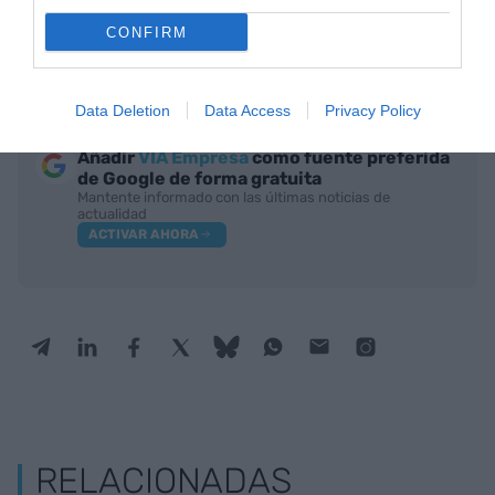
poder aprovechar muchas de las oportunidades
CONFIRM
que representará esta segunda etapa de la
conectividad, evitando los posibles peligros.
Data Deletion
Data Access
Privacy Policy
Añadir
VIA Empresa
como fuente preferida
de Google de forma gratuita
Mantente informado con las últimas noticias de
actualidad
ACTIVAR AHORA
RELACIONADAS