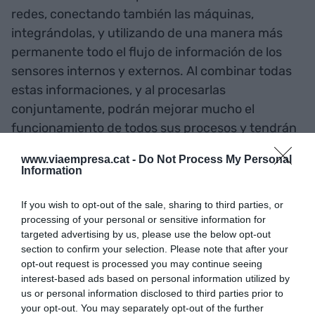
redes, conectando también las máquinas,
integrándolas, y utilizando de una manera más
permanente todo el flujo de información de los
sensores internos y externos. Al combinar todas
estas informaciones, y al procesarlas
conjuntamente, podrán mejorar mucho el
funcionamiento de todos sus procesos y tendrán
muchos más elementos para tomar decisiones de
www.viaempresa.cat -
Do Not Process My Personal
expansión y mejora de sus actividades, o si
Information
queréis, para mejorar su negocio.
If you wish to opt-out of the sale, sharing to third parties, or
processing of your personal or sensitive information for
"Las empresas tendrán que
targeted advertising by us, please use the below opt-out
section to confirm your selection. Please note that after your
aprender urgentemente a
opt-out request is processed you may continue seeing
establecer una
interest-based ads based on personal information utilized by
us or personal information disclosed to third parties prior to
interoperabilidad entre las
your opt-out. You may separately opt-out of the further