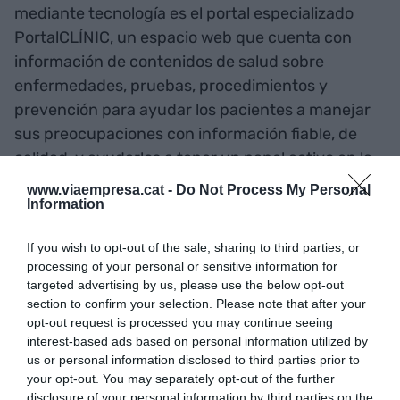
mediante tecnología es el portal especializado
PortalCLÍNIC, un espacio web que cuenta con
información de contenidos de salud sobre
enfermedades, pruebas, procedimientos y
prevención para ayudar los pacientes a manejar
sus preocupaciones con información fiable, de
calidad, y ayudarlos a tener un papel activo en la
cura de la salud.
www.viaempresa.cat -
Do Not Process My Personal
Information
Un ejemplo de adelanto en el estado del arte
If you wish to opt-out of the sale, sharing to third parties, or
tecnológico y metodológico en el empoderament
processing of your personal or sensitive information for
de los pacientes en un nuevo marco de atención
targeted advertising by us, please use the below opt-out
section to confirm your selection. Please note that after your
integrada es el ensayo clínico que estamos
opt-out request is processed you may continue seeing
liderando desde Eurecat en Cataluña, Holanda e
interest-based ads based on personal information utilized by
Israel dentro del proyecto CONNECARE, que
us or personal information disclosed to third parties prior to
proporciona a enfermos crónicos complejas
your opt-out. You may separately opt-out of the further
disclosure of your personal information by third parties on the