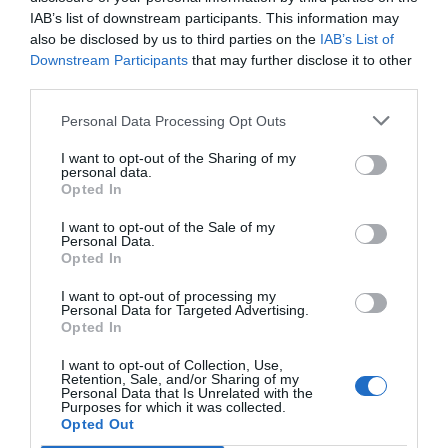
aplicaciones fáciles de utilizar por la
IAB’s list of downstream participants. This information may
monitorización, auto-gestión, formación y
also be disclosed by us to third parties on the
IAB’s List of
comunicación con los profesionales, a los que a la
Downstream Participants
that may further disclose it to other
third parties.
vegada se los facilitan herramientas inteligentes
para la coordinación asistencial entre atención
Personal Data Processing Opt Outs
primaria y especializada, mediante la
I want to opt-out of the Sharing of my
modelización y la ejecución de casos y el apoyo a
personal data.
Opted In
la decisión.
I want to opt-out of the Sale of my
Personal Data.
También hay avances en el apoderamiento del
Opted In
paciente para crear sus propias soluciones
I want to opt-out of processing my
tecnológicas, a partir de la idea que es básico para
Personal Data for Targeted Advertising.
Opted In
la mejora de la calidad de vida de las personas
conocer sus necesidades reales, sus molestias del
I want to opt-out of Collection, Use,
Retention, Sale, and/or Sharing of my
día a día y sus preocupaciones.
Personal Data that Is Unrelated with the
Purposes for which it was collected.
Opted Out
Todas estas innovaciones están contribuyendo a