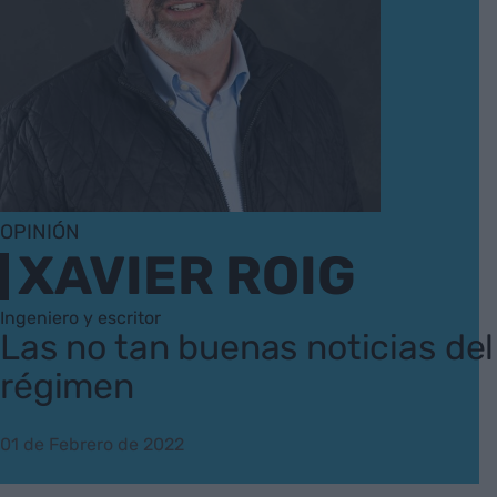
OPINIÓN
XAVIER ROIG
Ingeniero y escritor
Las no tan buenas noticias del
régimen
01 de Febrero de 2022