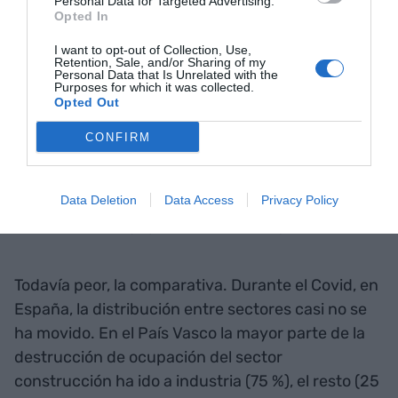
Personal Data for Targeted Advertising.
Opted In
I want to opt-out of Collection, Use,
Retention, Sale, and/or Sharing of my
Personal Data that Is Unrelated with the
Purposes for which it was collected.
Opted Out
CONFIRM
Data Deletion
Data Access
Privacy Policy
Todavía peor, la comparativa. Durante el Covid, en
España, la distribución entre sectores casi no se
ha movido. En el País Vasco la mayor parte de la
destrucción de ocupación del sector
construcción ha ido a industria (75 %), el resto (25