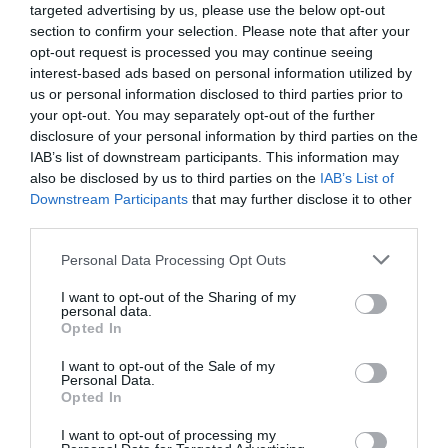
español (1,24 billones de euros) es casi el doble
targeted advertising by us, please use the below opt-out
section to confirm your selection. Please note that after your
que el de Sudán (0,75 billones de euros) pero
opt-out request is processed you may continue seeing
¿verdad que ustedes, a poder ser, preferirían ser
interest-based ads based on personal information utilized by
suizos? Son menos a repartir y tocan a más por
us or personal information disclosed to third parties prior to
your opt-out. You may separately opt-out of the further
cabeza. Esto parece que en Catalunya no lo
disclosure of your personal information by third parties on the
queremos entender. ¿Cómo se puede ser
IAB’s list of downstream participants. This information may
tan burro?
also be disclosed by us to third parties on the
IAB’s List of
Downstream Participants
that may further disclose it to other
third parties.
A pesar de todo, alguien puede decir que estas
gráficas que he mostrado más arriba son de un
Personal Data Processing Opt Outs
periodo de diez años y que la recuperación post-
I want to opt-out of the Sharing of my
Covid está siendo mejor. Hagamos un zoom sobre
personal data.
Opted In
los últimos tres años? Miren (fuente INE).
I want to opt-out of the Sale of my
Personal Data.
Opted In
I want to opt-out of processing my