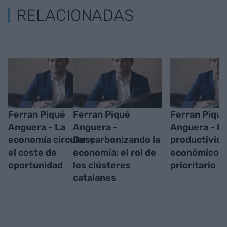
RELACIONADAS
Ferran Piqué
Ferran Piqué
Ferran Piqu
Anguera - La
Anguera -
Anguera - L
economía circular y
Descarbonizando la
productivida
el coste de
economía: el rol de
económico
oportunidad
los clústeres
prioritario
catalanes