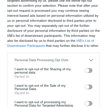
targeted advertising by us, please use the below opt-out
de bienvenida. Unos valores que promocionen las
section to confirm your selection. Please note that after your
conductas que favorezcan los resultados
opt-out request is processed you may continue seeing
colectivos por encima de las que nos protegen y
interest-based ads based on personal information utilized by
nos hacen progresar como individuo.
us or personal information disclosed to third parties prior to
your opt-out. You may separately opt-out of the further
disclosure of your personal information by third parties on the
"Las palabras son ventanas, o son muros. Nos
IAB’s list of downstream participants. This information may
sentencian, o nos liberan.
also be disclosed by us to third parties on the
IAB’s List of
Cuando hablo y cuando escucho" (
R.
Downstream Participants
that may further disclose it to other
Bebermeyer
).
third parties.
La competencia profesional es necesaria pero ya
Personal Data Processing Opt Outs
no es suficiente. Los buenos líderes se tienen que
I want to opt-out of the Sharing of my
personal data.
preocupar y ocupar, de manera genuina, por las
Opted In
personas que han sido confiadas a su cargo.
I want to opt-out of the Sale of my
Personal Data.
Los líderes necesitan
Opted In
cuidarse para cuidar.
I want to opt-out of processing my
Personal Data for Targeted Advertising.