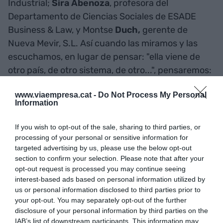
Industrial;
Sira Abenoza
, profesora del
Departamento de Ciencias Sociales de ESADE
Business & Law, y Montse
Duch,
gerente de
Nueva Mevir, S.L. Así cuando las miramos y las
escuchamos, en lugar de pensar: "ella viene de
otro país, de otro sistema, de otro...", pensaremos:
"Si ellas han podido hacer todo esto siendo de
www.viaempresa.cat -
Do Not Process My Personal
aquí, yo también puedo".
Information
Esta confianza, el pensamiento que "yo también
If you wish to opt-out of the sale, sharing to third parties, or
processing of your personal or sensitive information for
puedo" es crucial para las mujeres. Los hombres
targeted advertising by us, please use the below opt-out
lo tienen más fácil para encontrar
role modelos
,
section to confirm your selection. Please note that after your
porque la mayoría de los líderes del mundo
opt-out request is processed you may continue seeing
empresarial y del mundo en general son hombres.
interest-based ads based on personal information utilized by
us or personal information disclosed to third parties prior to
Es por eso que, cuando recibo una invitación a
your opt-out. You may separately opt-out of the further
una conferencia, miro la lista de ponentes, porque
disclosure of your personal information by third parties on the
busco alguien que se asemeje un poco en mí,
IAB’s list of downstream participants. This information may