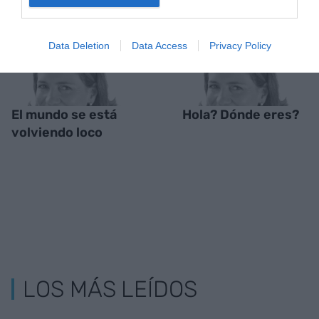
Data Deletion
Data Access
Privacy Policy
El mundo se está
Hola? Dónde eres?
volviendo loco
LOS MÁS LEÍDOS