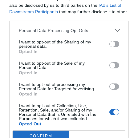
also be disclosed by us to third parties on the
IAB’s List of
porque me dé algo más de confianza en mí
Downstream Participants
that may further disclose it to other
misma. Así pues,
please, join os...
third parties.
Personal Data Processing Opt Outs
Añadir
VIA Empresa
como fuente preferida
I want to opt-out of the Sharing of my
de Google de forma gratuita
personal data.
Mantente informado con las últimas noticias de
Opted In
actualidad
ACTIVAR AHORA
I want to opt-out of the Sale of my
Personal Data.
Opted In
I want to opt-out of processing my
Personal Data for Targeted Advertising.
Opted In
I want to opt-out of Collection, Use,
Retention, Sale, and/or Sharing of my
Personal Data that Is Unrelated with the
Purposes for which it was collected.
RELACIONADAS
Opted Out
CONFIRM