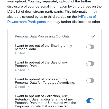
your opt-out. You may separately opt-out of the further
perfectamente con los principios de esta
disclosure of your personal information by third parties on the
IAB’s list of downstream participants. This information may
economía. En todo caso, implica decidir llevar a
also be disclosed by us to third parties on the
IAB’s List of
cabo la actividad económica de acuerdo con unos
Downstream Participants
that may further disclose it to other
principios que, esencialmente, transforman esta
third parties.
actividad en un medio para otras finalidades. Es
Personal Data Processing Opt Outs
cierto pero, que a menudo esto comporta una
dificultad añadida a la hora de medir el valor o la
I want to opt-out of the Sharing of my
personal data.
riqueza creada. En este sentido, iniciativas como
Opted In
el Balance social o el Valor social integral ayudan a
I want to opt-out of the Sale of my
poner de relieve el verdadero impacto de este tipo
Personal Data.
Opted In
de economía, tanto en el aspecto social como
ambiental, más allá del valor económico.
I want to opt-out of processing my
Personal Data for Targeted Advertising.
Opted In
I want to opt-out of Collection, Use,
Añadir
VIA Empresa
como fuente preferida
Retention, Sale, and/or Sharing of my
de Google de forma gratuita
Personal Data that Is Unrelated with the
Mantente informado con las últimas noticias de
Purposes for which it was collected.
actualidad