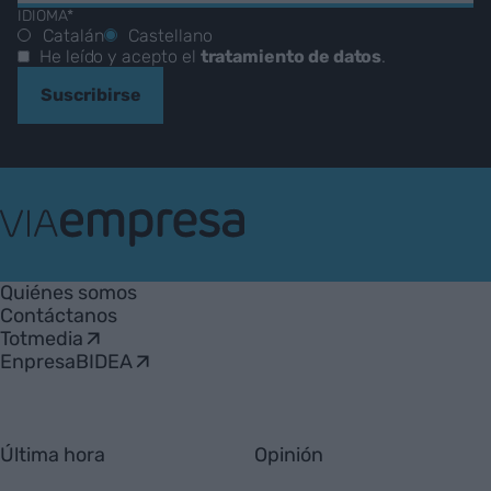
IDIOMA*
Catalán
Castellano
He leído y acepto el
tratamiento de datos
.
Suscribirse
VIA
Empresa
Quiénes somos
Contáctanos
Totmedia
EnpresaBIDEA
Última hora
Opinión