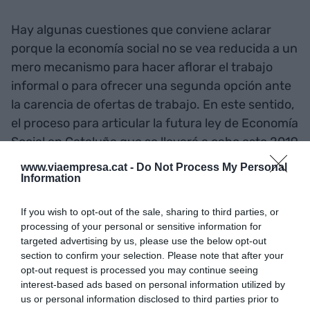
Hay algunas cuestiones que conviene aclarar
porque la economía social no se vea reducida a un
mero mecanismo para hacer aflorar el trabajo
informal o para ofrecer una segunda opción ante
la carencia de ofertas de trabajo. En este sentido,
el proceso para articular la futura ley de Economía
Social en Cataluña que se llevará a cabo este 2019
tiene que servir para aproximarse a un mayor
www.viaempresa.cat -
Do Not Process My Personal
reconocimiento jurídico y político que ayudará a
Information
una mayor visibilidad, promoción y financiación.
If you wish to opt-out of the sale, sharing to third parties, or
Estamos hablando pues de un modelo económico
processing of your personal or sensitive information for
que no renuncia ni a la competitividad ni a
targeted advertising by us, please use the below opt-out
expectativas de crecimiento y que, por lo tanto,
section to confirm your selection. Please note that after your
opt-out request is processed you may continue seeing
aspirar a convivir con el modelo económico
interest-based ads based on personal information utilized by
hegemónico de tú a tú. Tanto la competitividad
us or personal information disclosed to third parties prior to
como el crecimiento pueden armonizarse