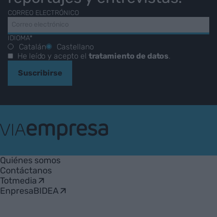
CORREO ELECTRÓNICO
IDIOMA*
Catalán
Castellano
He leído y acepto el
tratamiento de datos
.
Suscribirse
VIA
Empresa
Quiénes somos
Contáctanos
Totmedia
EnpresaBIDEA