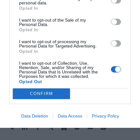
En resumen, la presencia femenina en los
personal data.
Opted In
consejos está aumentando pero sigue siendo
muy baja. Teniendo en cuenta el objetivo de
I want to opt-out of the Sale of my
Personal Data.
justicia social y también los intereses económicos
Opted In
de las empresas, hay que seguir trabajando para
I want to opt-out of processing my
que las mujeres ocupen la posición que les
Personal Data for Targeted Advertising.
corresponde en los consejos. Todos ganaremos.
Opted In
I want to opt-out of Collection, Use,
Retention, Sale, and/or Sharing of my
Personal Data that Is Unrelated with the
Añadir
VIA Empresa
como fuente preferida
Purposes for which it was collected.
de Google de forma gratuita
Opted Out
Mantente informado con las últimas noticias de
actualidad
CONFIRM
ACTIVAR AHORA
Data Deletion
Data Access
Privacy Policy