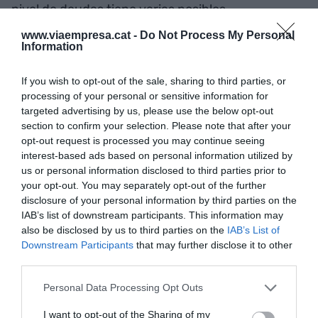
nivel de deudas tiene varias posibles
explicaciones entre las que el estudio destaca la
www.viaempresa.cat -
Do Not Process My Personal
menor aversión al riesgo de las mujeres, que las
Information
mujeres preguntan más sobre los efectos
If you wish to opt-out of the sale, sharing to third parties, or
múltiples que tiene cualquier decisión y que los
processing of your personal or sensitive information for
consejos con más mujeres evalúan de manera
targeted advertising by us, please use the below opt-out
más integral el impacto de las decisiones en todas
section to confirm your selection. Please note that after your
opt-out request is processed you may continue seeing
las partes interesadas. En el estudio de Erola
interest-based ads based on personal information utilized by
Palau, también se concluye que a medida que
us or personal information disclosed to third parties prior to
aumenta el peso de las mujeres en los consejos,
your opt-out. You may separately opt-out of the further
aumenta la rentabilidad. De todas maneras, la
disclosure of your personal information by third parties on the
IAB’s list of downstream participants. This information may
diferencia no es muy relevante, comparada con
also be disclosed by us to third parties on the
IAB’s List of
los estudios hechos en el mundo anglosajón
Downstream Participants
that may further disclose it to other
donde si es importante el impacto de las mujeres
third parties.
en la rentabilidad.
Personal Data Processing Opt Outs
I want to opt-out of the Sharing of my