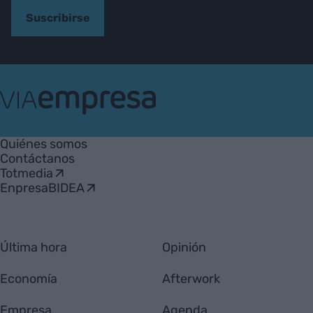
Suscribirse
VIA
Empresa
Quiénes somos
Contáctanos
Totmedia
EnpresaBIDEA
Última hora
Opinión
Economía
Afterwork
Empresa
Agenda