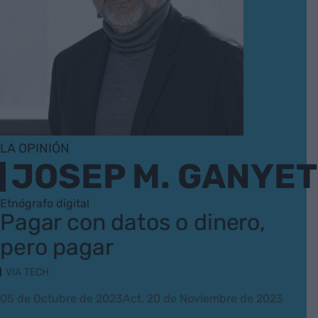
LA OPINIÓN
JOSEP M. GANYET
Etnógrafo digital
Pagar con datos o dinero,
pero pagar
VIA TECH
05 de Octubre de 2023
Act. 20 de Noviembre de 2023