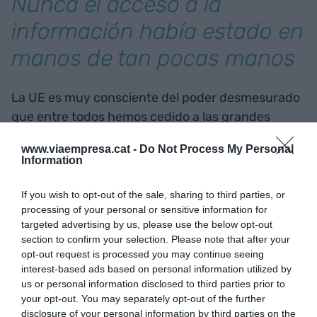
Nunca el acceso a la
información había estado en
manos de tan pocas manos
La UE es muy consciente del poder desmesurado
que entre todos hemos cedido a las grandes
tecnológicas y de que cuando las ha querido
www.viaempresa.cat -
Do Not Process My Personal
regular se han erigido en un contrapoder de
Information
facto. Esto explica que la Ley de Mercados
Digitales sea muy restrictiva en cuanto a la
If you wish to opt-out of the sale, sharing to third parties, or
processing of your personal or sensitive information for
recogida de datos que todos estos gigantes
targeted advertising by us, please use the below opt-out
hacen de nuestra actividad. Un apunte: Facebook
section to confirm your selection. Please note that after your
tiene una patente del 2018 para detectar con los
opt-out request is processed you may continue seeing
datos del acelerómetro del móvil si dos personas
interest-based ads based on personal information utilized by
us or personal information disclosed to third parties prior to
que utilizan la aplicación van en el mismo vehículo
your opt-out. You may separately opt-out of the further
aunque tengan la geolocalización desactivada; si
disclosure of your personal information by third parties on the