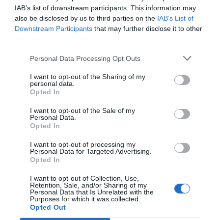
las frenadas y aceleradas son las mismas es que
IAB’s list of downstream participants. This information may
also be disclosed by us to third parties on the
IAB’s List of
viajan en el mismo vehículo.
Downstream Participants
that may further disclose it to other
third parties.
Con todos estos antecedentes la UE hace bien en
Personal Data Processing Opt Outs
poner el foco en las personas y darnos todo el
poder de decisión sobre si queremos ceder
I want to opt-out of the Sharing of my
personal data.
nuestros datos o no, con un mecanismo tan
Opted In
sencillo como un mensaje cuando abrimos la
I want to opt-out of the Sale of my
aplicación. Es con esto que Facebook y el resto
Personal Data.
Opted In
tendrán que cumplir a partir de noviembre. No es
que nos toque pagar sí o sí, sino que podremos
I want to opt-out of processing my
Personal Data for Targeted Advertising.
decidir si pagamos con dinero por el mismo
Opted In
servicio que hasta ahora habíamos pagado con
I want to opt-out of Collection, Use,
datos. Se entiende muy bien si pensáis en Spotify,
Retention, Sale, and/or Sharing of my
Personal Data that Is Unrelated with the
que lo podéis disfrutar con anuncios o pagando la
Purposes for which it was collected.
cuota y siendo felices.
Opted Out