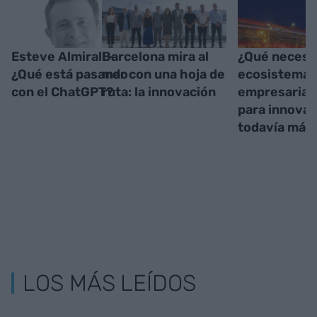
Esteve Almirall -
Barcelona mira al
¿Qué necesit
¿Qué está pasando
mar con una hoja de
ecosistema
con el ChatGPT?
ruta: la innovación
empresarial 
para innovar
todavía más
LOS MÁS LEÍDOS