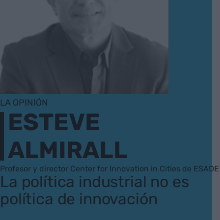
LA OPINIÓN
ESTEVE
ALMIRALL
Profesor y director Center for Innovation in Cities de ESADE
La política industrial no es
política de innovación