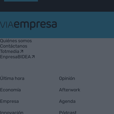
VIA
Empresa
Quiénes somos
Contáctanos
Totmedia
EnpresaBIDEA
Última hora
Opinión
Economía
Afterwork
Empresa
Agenda
Innovación
Pódcast