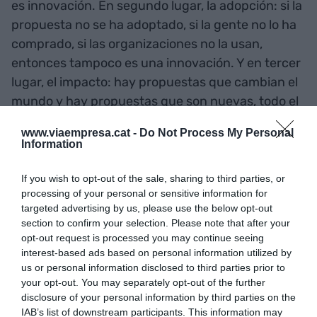
es innovación. En segundo lugar, la adopción: si la
propuesta no se ha adoptado, si la gente no lo ha
comprado, si las organizaciones no la usan,
entonces tampoco es una innovación. Y en tercer
lugar, el impacto: hay propuestas que cambian el
mundo y hay propuestas que son nuevas, todo el
mundo las adopta, pero no mueven la aguja de
www.viaempresa.cat -
Do Not Process My Personal
nada, no cambian prácticamente nada. Estas
Information
últimas propuestas que cambian poco o nada, se
las llama innovación incremental, y algunos de
If you wish to opt-out of the sale, sharing to third parties, or
processing of your personal or sensitive information for
mis compañeros discuten abiertamente que esto
targeted advertising by us, please use the below opt-out
sea innovación.
section to confirm your selection. Please note that after your
opt-out request is processed you may continue seeing
interest-based ads based on personal information utilized by
Es útil pensar que ninguno de estos tres
us or personal information disclosed to third parties prior to
elementos -novedad, adopción e impacto- es
your opt-out. You may separately opt-out of the further
blanco o negro, más bien un gradiente.
disclosure of your personal information by third parties on the
IAB’s list of downstream participants. This information may
Entenderlo como un gradiente, con todos sus