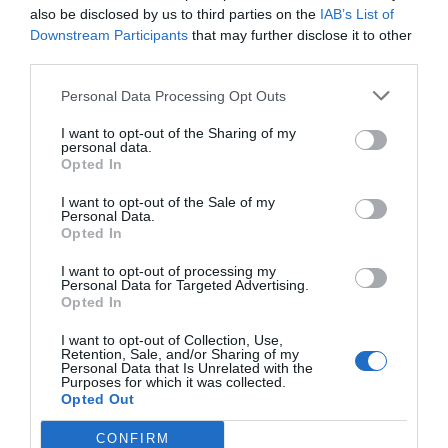
also be disclosed by us to third parties on the
IAB’s List of
grises, nos permite comparar innovaciones.
Downstream Participants
that may further disclose it to other
third parties.
Pero, ¿cómo son las innovaciones de la política
Personal Data Processing Opt Outs
industrial? Lo primero que hay que entender en
I want to opt-out of the Sharing of my
política industrial es la dimensión del tiempo. Todo
personal data.
tarda muchos años y, además, hace falta que el
Opted In
sistema tenga estabilidad, dirección y seguridad
I want to opt-out of the Sale of my
jurídica. Es cierto que todo se está digitalizando y
Personal Data.
Opted In
esto está incrementando la velocidad del sistema,
pero no tiene nada que ver con el mundo digital,
I want to opt-out of processing my
Personal Data for Targeted Advertising.
donde todo va más rápido. "
Move fast and break
Opted In
things
", el paradigma del mundo digital que
Elon
I want to opt-out of Collection, Use,
Musk
ha llevado a la industria raramente funciona
Retention, Sale, and/or Sharing of my
Personal Data that Is Unrelated with the
y, en todo caso, no es representativo de lo que
Purposes for which it was collected.
Opted Out
sucede en el mundo industrial.
CONFIRM