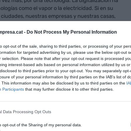
 vez más, por una tecnología. La digitalización ha
ologías como el vapor o la electricidad. Si en su
 ciudades, nuestras empresas y nuestras casas,
Y como es normal, este no será un proceso que se
parente vértigo de la tecnología actual, este es
presa.cat -
Do Not Process My Personal Information
das, y que se continuará desarrollando durante
to opt-out of the sale, sharing to third parties, or processing of your per
to para saber con certeza a dónde nos llevará.
formation for targeted advertising by us, please use the below opt-out s
r selection. Please note that after your opt-out request is processed y
unidad con la
eing interest-based ads based on personal information utilized by us or
disclosed to third parties prior to your opt-out. You may separately opt-
ar teléfonos y
losure of your personal information by third parties on the IAB’s list of
. This information may also be disclosed by us to third parties on the
IA
presentantes
Participants
that may further disclose it to other third parties.
tas y abogados
l Data Processing Opt Outs
 por delante de cambio. No es suficiente
o opt-out of the Sharing of my personal data.
rnet, necesitamos discutir y ponernos de acuerdo