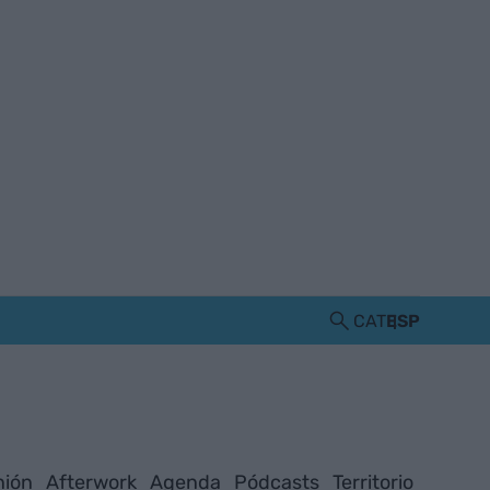
CAT
ESP
nión
Afterwork
Agenda
Pódcasts
Territorio