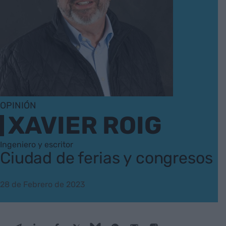
OPINIÓN
XAVIER ROIG
Ingeniero y escritor
Ciudad de ferias y congresos
28 de Febrero de 2023