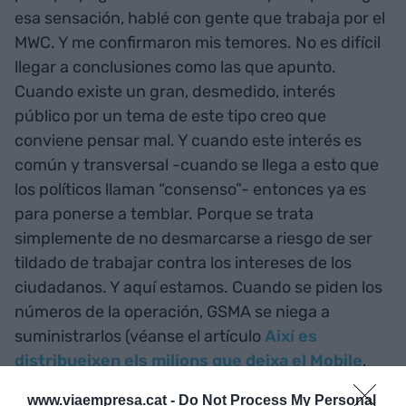
esa sensación, hablé con gente que trabaja por el
MWC. Y me confirmaron mis temores. No es difícil
llegar a conclusiones como las que apunto.
Cuando existe un gran, desmedido, interés
público por un tema de este tipo creo que
conviene pensar mal. Y cuando este interés es
común y transversal -cuando se llega a esto que
los políticos llaman “consenso”- entonces ya es
para ponerse a temblar. Porque se trata
simplemente de no desmarcarse a riesgo de ser
tildado de trabajar contra los intereses de los
ciudadanos. Y aquí estamos. Cuando se piden los
números de la operación, GSMA se niega a
suministrarlos (véanse el artículo
Així es
distribueixen els milions que deixa el Mobile
,
del diario
ARA
). Todo son suposiciones -
www.viaempresa.cat -
Do Not Process My Personal