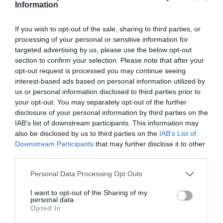
generalmente optimistas, ya que a nadie le gusta
Information
que le rompan el juguete- pero la GSMA sabe que
no puede enseñarles. ¿Saben por qué? Pues
If you wish to opt-out of the sale, sharing to third parties, or
processing of your personal or sensitive information for
porque, como en todos estos eventos, las cifras
targeted advertising by us, please use the below opt-out
no salen sin la subvención pública. Ya les he dicho
section to confirm your selection. Please note that after your
que se trata de populismo político. Y populismo
opt-out request is processed you may continue seeing
interest-based ads based on personal information utilized by
significa también que la gente no está dispuesta a
us or personal information disclosed to third parties prior to
aceptar que la operación nos cuesta dinero.
your opt-out. You may separately opt-out of the further
disclosure of your personal information by third parties on the
IAB’s list of downstream participants. This information may
Ahora bien, ¿quién se beneficia de esta
also be disclosed by us to third parties on the
IAB’s List of
operación? Pues el sector hostelería y turismo. Y
Downstream Participants
that may further disclose it to other
los del taxi. Los grandes lobbies del poder político
third parties.
catalán. Tampoco hay que menospreciar al sector
Personal Data Processing Opt Outs
prostitución que, aunque no paga impuestos,
hace que aumente el gasto y el dinero corra. Ya se
I want to opt-out of the Sharing of my
personal data.
sabe que en economía todo va ligado y cuando se
Opted In
inyecta dinero, el gasto acaba desbordándose.