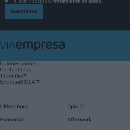
He leído y acepto el
tratamiento de datos
.
Suscribirse
VIA
Empresa
Quiénes somos
Contáctanos
Totmedia
EnpresaBIDEA
Última hora
Opinión
Economía
Afterwork