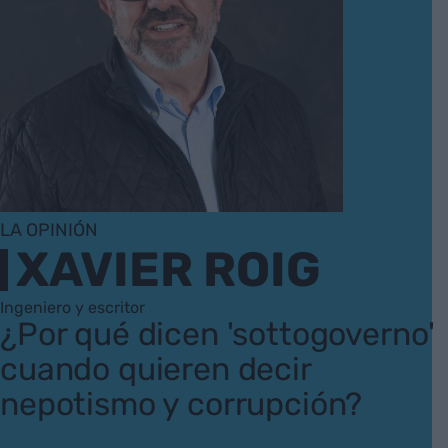
LA OPINIÓN
XAVIER ROIG
Ingeniero y escritor
¿Por qué dicen 'sottogoverno'
cuando quieren decir
nepotismo y corrupción?