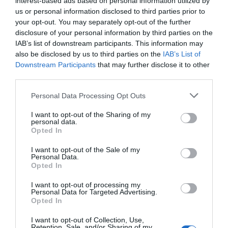
interest-based ads based on personal information utilized by
parte de su sueldo al partido.
us or personal information disclosed to third parties prior to
your opt-out. You may separately opt-out of the further
disclosure of your personal information by third parties on the
"Hace años, con la llegada
IAB’s list of downstream participants. This information may
also be disclosed by us to third parties on the
IAB’s List of
del insigne tripartito, se
Downstream Participants
that may further disclose it to other
third parties.
introdujo un refinamiento:
hacer ver que los miembros
Personal Data Processing Opt Outs
I want to opt-out of the Sharing of my
de partido nombrados para
personal data.
Opted In
cargos públicos lo hacían
I want to opt-out of the Sale of my
por el bien de la patria"
Personal Data.
Opted In
I want to opt-out of processing my
Pongamos un ejemplo: un individuo con carnet,
Personal Data for Targeted Advertising.
que en su vida civil gana 2.000 euros, pasa a
Opted In
cobrar 8.000 como funcionario
I want to opt-out of Collection, Use,
Retention, Sale, and/or Sharing of my