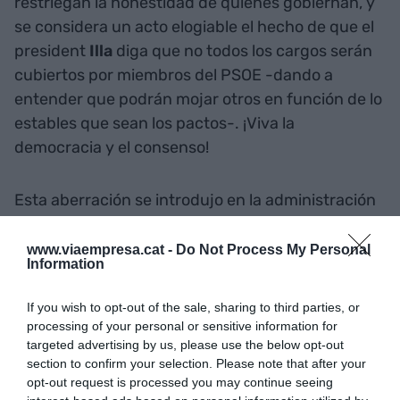
restriegan la honestidad de quienes gobiernan, y
se considera un acto elogiable el hecho de que el
president
Illa
diga que no todos los cargos serán
cubiertos por miembros del PSOE -dando a
entender que podrán mojar otros en función de lo
estables que sean los pactos-. ¡Viva la
democracia y el consenso!
Esta aberración se introdujo en la administración
pública catalana hace muchos años, de tal forma
que lo lleva la Generalitat estampada como una
www.viaempresa.cat -
Do Not Process My Personal
Information
tara de nacimiento. Sin embargo, hace años, con
la llegada del insigne tripartito, se introdujo un
If you wish to opt-out of the sale, sharing to third parties, or
refinamiento: simular que los miembros de partido
processing of your personal or sensitive information for
nombrados para cargos públicos (ahora llegan a
targeted advertising by us, please use the below opt-out
section to confirm your selection. Please note that after your
más de quinientos) lo hacían por el bien de la
opt-out request is processed you may continue seeing
patria. Y el método oculto fue que cedieran una