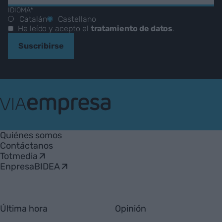
IDIOMA*
Catalán
Castellano
He leído y acepto el
tratamiento de datos
.
Suscribirse
VIA
Empresa
Quiénes somos
Contáctanos
Totmedia
EnpresaBIDEA
Última hora
Opinión