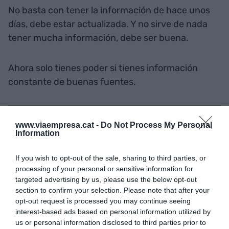
No basta con tener la información de hace unos
días, debe estar actualizada. Y no sirve de nada
tener mucha información, debe ser buena.
Ahora solo tienes poder si tienes información
constante de buenas fuentes.
26 de marzo: Un poco más de respeto
www.viaempresa.cat -
Do Not Process My Personal
Information
A los ciudadanos, respeto. Y a los consumidores,
If you wish to opt-out of the sale, sharing to third parties, or
transacciones.
processing of your personal or sensitive information for
Y no al revés, como algunos nos quieren hacer
targeted advertising by us, please use the below opt-out
creer.
section to confirm your selection. Please note that after your
opt-out request is processed you may continue seeing
interest-based ads based on personal information utilized by
us or personal information disclosed to third parties prior to
25 de marzo: Tenemos una responsabilidad con