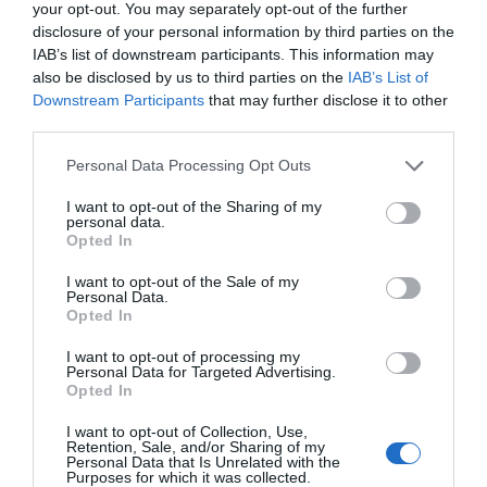
your opt-out. You may separately opt-out of the further
el futuro
disclosure of your personal information by third parties on the
IAB’s list of downstream participants. This information may
also be disclosed by us to third parties on the
IAB’s List of
Por cada persona que hoy está viva, otras 10 han
Downstream Participants
that may further disclose it to other
vivido en el pasado. Si nuestra especie acabara
third parties.
sobreviviendo tanto como la media de las
Personal Data Processing Opt Outs
especies mamíferas, por cada uno de los que hoy
estamos vivos, en el futuro vivirán otras 1.000
I want to opt-out of the Sharing of my
personal data.
personas. Somos el inicio de todo. Tenemos una
Opted In
responsabilidad con el futuro.
I want to opt-out of the Sale of my
Personal Data.
Opted In
24 de marzo: Estudiar para trabajar
I want to opt-out of processing my
Personal Data for Targeted Advertising.
Opted In
De: Estudiar una cosa para poder trabajar toda la
vida
I want to opt-out of Collection, Use,
Retention, Sale, and/or Sharing of my
Personal Data that Is Unrelated with the
Purposes for which it was collected.