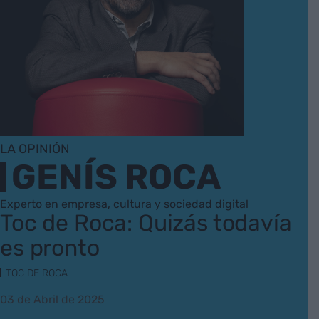
LA OPINIÓN
GENÍS ROCA
Experto en empresa, cultura y sociedad digital
Toc de Roca: Quizás todavía
es pronto
TOC DE ROCA
03 de Abril de 2025