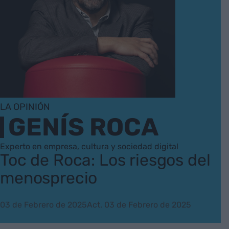
LA OPINIÓN
GENÍS ROCA
Experto en empresa, cultura y sociedad digital
Toc de Roca: Los riesgos del
menosprecio
03 de Febrero de 2025
Act. 03 de Febrero de 2025