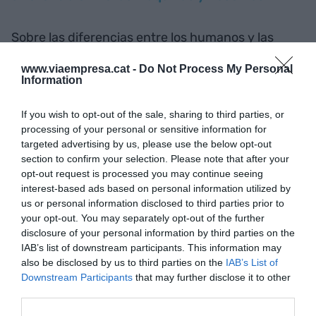
Sobre las diferencias entre los humanos y las
máquinas:
www.viaempresa.cat -
Do Not Process My Personal
Si a una máquina le presionas el botón de pausa,
Information
se detiene.
Si a una persona le das un poco de pausa, se pone
If you wish to opt-out of the sale, sharing to third parties, or
processing of your personal or sensitive information for
a pensar.
targeted advertising by us, please use the below opt-out
section to confirm your selection. Please note that after your
Jueves 23 de enero de 2025: Las tres leyes de
opt-out request is processed you may continue seeing
interest-based ads based on personal information utilized by
los Butchulla
us or personal information disclosed to third parties prior to
your opt-out. You may separately opt-out of the further
La tribu de los Butchulla, en la Isla de Fraser,
disclosure of your personal information by third parties on the
IAB’s list of downstream participants. This information may
Australia, decoran su cuerpo con tres líneas,
also be disclosed by us to third parties on the
IAB’s List of
tantas como leyes tienen: 1, aquello que es bueno
Downstream Participants
that may further disclose it to other
para la tierra, va primero. 2, si ya tienes suficiente,
third parties.
debes compartir. 3, no tomes ni toques nada que