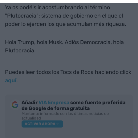
Ya os podéis ir acostumbrando al término
"Plutocracia": sistema de gobierno en el que el
poder lo ejercen los que acumulan más riqueza.
Hola Trump, hola Musk. Adiós Democracia, hola
Plutocracia.
Puedes leer todos los Tocs de Roca haciendo click
aquí
.
Añadir
VIA Empresa
como fuente preferida
de Google de forma gratuita
Mantente informado con las últimas noticias de
actualidad
ACTIVAR AHORA