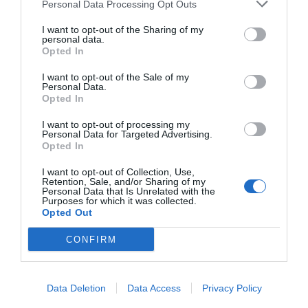
Personal Data Processing Opt Outs
no sea tuyo.
I want to opt-out of the Sharing of my
personal data.
Opted In
Miércoles 22 de enero de 2025: Todo se mueve,
en alguna dirección
I want to opt-out of the Sale of my
Personal Data.
Opted In
El filósofo Zygmunt Bauman nos explicó que todo
I want to opt-out of processing my
es líquido. Las estructuras, las relaciones y los
Personal Data for Targeted Advertising.
Opted In
valores son inestables y difíciles de fijar. Pero no
estamos en un líquido estancado, sino que todo
I want to opt-out of Collection, Use,
Retention, Sale, and/or Sharing of my
se mueve en alguna dirección. Él hablaba de
Personal Data that Is Unrelated with the
Purposes for which it was collected.
incertidumbre y precariedad, pero podemos
Opted Out
poner dirección e intención.
CONFIRM
Martes 21 de enero de 2025: Toc de Roca: adiós
Democracia, hola Plutocracia
Data Deletion
Data Access
Privacy Policy