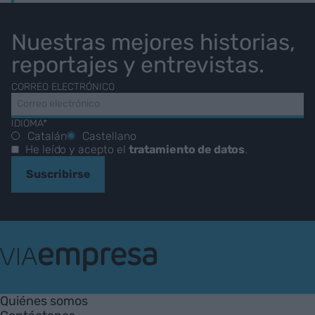
Nuestras mejores historias,
reportajes y entrevistas.
CORREO ELECTRÓNICO
IDIOMA*
Catalán
Castellano
He leído y acepto el
tratamiento de datos
.
Suscribirse
VIA
Empresa
Quiénes somos