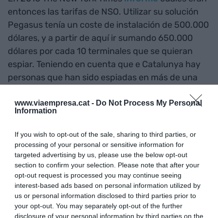
entonces las tarifas de NSO. Utilizar su solución
Pegasus tenía un coste de instalación de 500.000
dólares, y a partir de aquí ir sumando 650.000
dólares por cada 10 terminales que se quieran
espiar. Teniendo en cuenta que e Catalunya hay
personas que han sido espiadas en más de una
ocasión (el teléfono de Jordi Sánchez ha sido
comprometido como mínimo en 16 ocasiones) el
www.viaempresa.cat -
Do Not Process My Personal
Information
caso catalán le ha supuesto a alguien un coste
mínimo de casi 10 millones de dólares. Que habrán
If you wish to opt-out of the sale, sharing to third parties, or
sido muchos más, porque seguro que estas
processing of your personal or sensitive information for
investigaciones sólo han detectado algunos de los
targeted advertising by us, please use the below opt-out
section to confirm your selection. Please note that after your
muchos casos de espionaje que se han llevado a
opt-out request is processed you may continue seeing
cabo, y que se están llevando a cabo.
interest-based ads based on personal information utilized by
us or personal information disclosed to third parties prior to
your opt-out. You may separately opt-out of the further
El trabajo de auditoría tecnológica efectuado por
disclosure of your personal information by third parties on the