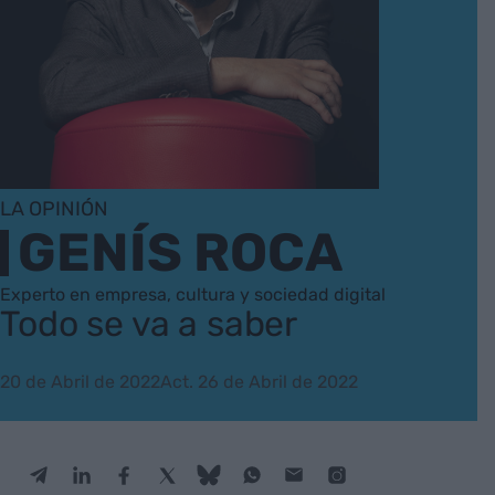
LA OPINIÓN
GENÍS ROCA
Experto en empresa, cultura y sociedad digital
Todo se va a saber
20 de Abril de 2022
Act. 26 de Abril de 2022