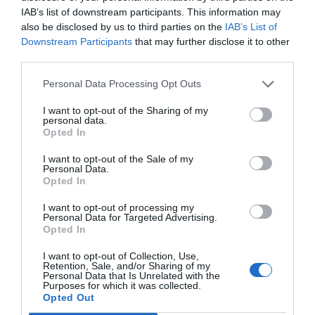
Citizen Lab
ha consistido en demostrar que hay
IAB’s list of downstream participants. This information may
terminales telefónicos que han sido espiados de
also be disclosed by us to third parties on the
IAB’s List of
Downstream Participants
that may further disclose it to other
manera ilegal. Ahora tocaría averiguar quién ha
third parties.
encargado esta acción delictiva. El Gobierno
español niega tener nada que ver, así que ahora
Personal Data Processing Opt Outs
se abren dos caminos: pedir explicaciones al
I want to opt-out of the Sharing of my
personal data.
Gobierno de Israel, pues en teoría da el visto
Opted In
bueno a todas las operaciones, o bien reseguir
movimientos bancarios e identificar quién ha
I want to opt-out of the Sale of my
Personal Data.
hecho pagos millonarios a la empresa NSO. Lo
Opted In
normal sería que fiscalía, ahora que sabe que se
I want to opt-out of processing my
ha cometido un delito, iniciase un proceso de
Personal Data for Targeted Advertising.
Opted In
investigación. Si la fiscalía española no lo
considera pertinente, por la razón que sea, lo
I want to opt-out of Collection, Use,
Retention, Sale, and/or Sharing of my
podría hacer la fiscalía europea pues entre las
Personal Data that Is Unrelated with the
Purposes for which it was collected.
víctimas hay eurodiputados que representan
Opted Out
políticamente a 450 millones de ciudadanos