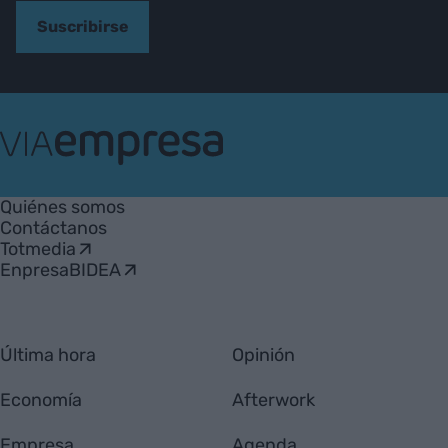
Suscribirse
VIA
Empresa
Quiénes somos
Contáctanos
Totmedia
EnpresaBIDEA
Última hora
Opinión
Economía
Afterwork
Empresa
Agenda