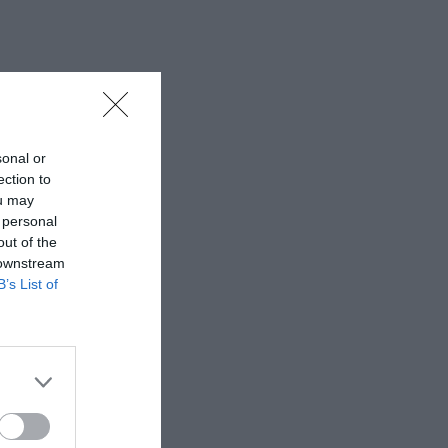
sonal or
ection to
ou may
 personal
out of the
 downstream
B’s List of