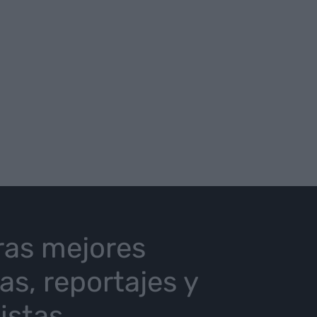
ras mejores
ias, reportajes y
istas.