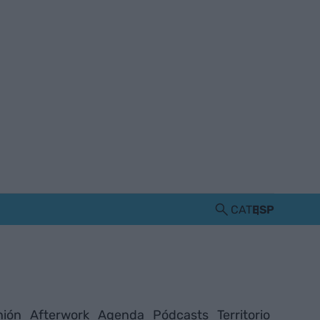
CAT
ESP
nión
Afterwork
Agenda
Pódcasts
Territorio