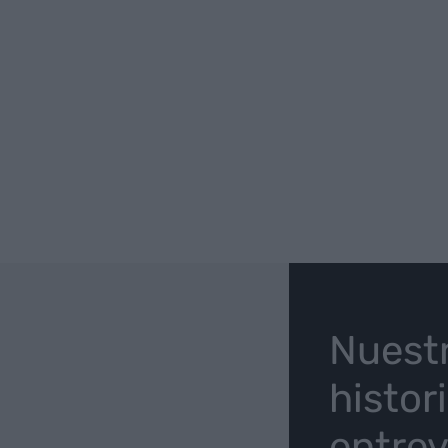
O
Nuest
histor
entrev