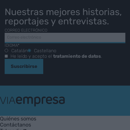
Nuestras mejores historias,
reportajes y entrevistas.
CORREO ELECTRÓNICO
IDIOMA*
Catalán
Castellano
He leído y acepto el
tratamiento de datos
.
Suscribirse
VIA
Empresa
Quiénes somos
Contáctanos