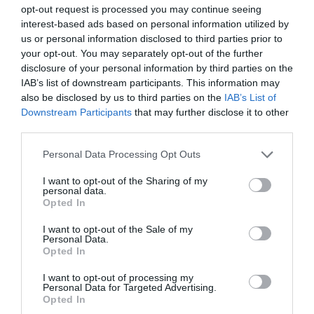
Los números me llevan a pensar que fue 2) o 3),
opt-out request is processed you may continue seeing
las dos aterradores. Primero por la debilidad del
interest-based ads based on personal information utilized by
sistema. La mayor parte de los servicios que
us or personal information disclosed to third parties prior to
your opt-out. You may separately opt-out of the further
usamos, incluidos algunos bancos, basan su
disclosure of your personal information by third parties on the
seguridad en la combinación de correo
IAB’s list of downstream participants. This information may
electrónico y SMS. Estos hackeos y otros —el año
also be disclosed by us to third parties on the
IAB’s List of
pasado al mismo presidente de Twitter
Downstream Participants
that may further disclose it to other
Jack
third parties.
Dorsey
— hacen pensar que más que una
protección, esta combinación es un agujero de
Personal Data Processing Opt Outs
seguridad. Segundo porque pone de manifiesto
I want to opt-out of the Sharing of my
que en Twitter existe el "Modo Dios", es decir, que
personal data.
Opted In
hay trabajadores que pueden tuitar en nuestro
nombre y ver nuestros mensajes privados.
I want to opt-out of the Sale of my
Personal Data.
Hechos así lo probarían como también lo
Opted In
probarían las capturas de pantalla de las
I want to opt-out of processing my
herramientas de administración internas de
Personal Data for Targeted Advertising.
Opted In
Twitter que los hackers publicaron.