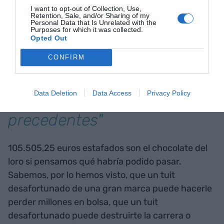
I want to opt-out of Collection, Use,
Retention, Sale, and/or Sharing of my
"Twitter tiene una presencia
Personal Data that Is Unrelated with the
Purposes for which it was collected.
Opted Out
desproporcionada en los
medios de comunicación y
CONFIRM
una capacidad de influir en
Data Deletion
Data Access
Privacy Policy
el debate público sin
precedentes"
105.505,25 euros estafados son el chocolate del
loro si pensamos qué habría podido pasar.
Sabemos, por lo hemos visto, que un tuit
desafortunado de una gran marca puede hacerle
perder millones en bolsa, que un tuit
desafortunado puede destruirte la carrera o