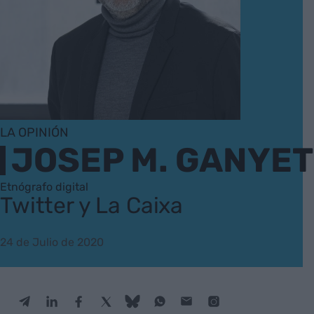
LA OPINIÓN
JOSEP M. GANYET
Etnógrafo digital
Twitter y La Caixa
24 de Julio de 2020