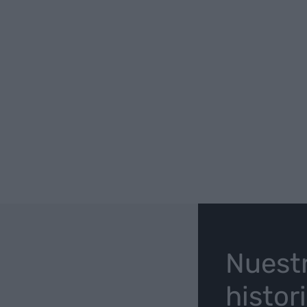
O
Nuest
histor