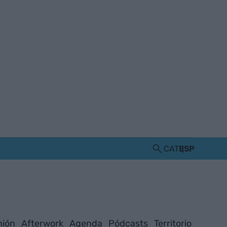
CAT
ESP
nión
Afterwork
Agenda
Pódcasts
Territorio