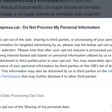
a
tumbona rosa y estrafalaria
en la que nos
hacía el tratamiento. Un lugar donde se sentaba
aisaje, y un lugar donde se sentaba solo, cuando
nte. Un lugar que, si lo viera, no dirías nunca
un porche donde el suelo está frío y que queda
presa.cat -
Do Not Process My Personal Information
o cortamos el césped. Pero en esa esquina
to opt-out of the sale, sharing to third parties, or processing of your per
squina es donde he tenido las conversaciones más
formation for targeted advertising by us, please use the below opt-out s
e vida de mi padre. En una de esas
r selection. Please note that after your opt-out request is processed y
ría, si pudiera volver a vivir toda su vida de
eing interest-based ads based on personal information utilized by us or
disclosed to third parties prior to your opt-out. You may separately opt-
idad de quien sabe que no le quedan demasiados
losure of your personal information by third parties on the IAB’s list of
ando chorrean entre los dedos las últimas gotas de
. This information may also be disclosed by us to third parties on the
IA
n valor en sí, en algo digno por lo que luchar.
Participants
that may further disclose it to other third parties.
o, y estar, el mero hecho de estar presente, un
l Data Processing Opt Outs
 recordar siempre a mi padre, algo que no hace
o opt-out of the Sharing of my personal data.
l cada día. Pero la razón principal de grabarme de