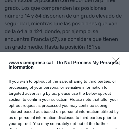
decimocuarta posición corresponden al primer
grado. Los que comprenden las posiciones
número 14 y 64 disponen de un grado elevado de
seguridad, mientras que las posiciones que van
de la 64 a la 124, donde, por ejemplo, se
encuentra Francia (67), se considera que tienen
un grado medio. Hasta la posición 151 se
considera un grado bajo y, hasta la 163, muy bajo.
www.viaempresa.cat -
Do Not Process My Personal
Information
Países como Islandia, Dinamarca e Irlanda que,
igual que el año pasado, se encuentran en
el top
If you wish to opt-out of the sale, sharing to third parties, or
3
, disfrutan de los índices más elevados de
processing of your personal or sensitive information for
targeted advertising by us, please use the below opt-out
seguridad tanto interna como externa, con unas
section to confirm your selection. Please note that after your
tasas de crímenes, de homicidios y
opt-out request is processed you may continue seeing
encarcelamientos muy bajas, y a la vez
interest-based ads based on personal information utilized by
disponiendo de unas buenas relaciones con los
us or personal information disclosed to third parties prior to
your opt-out. You may separately opt-out of the further
países vecinos y de grandes inversiones en