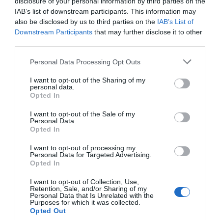
disclosure of your personal information by third parties on the
seguridad y armamentística.
IAB’s list of downstream participants. This information may
also be disclosed by us to third parties on the
IAB’s List of
Downstream Participants
that may further disclose it to other
Posición
País
third parties.
...
154
Iraq
Personal Data Processing Opt Outs
155
Sudán
156
Somalia
I want to opt-out of the Sharing of my
157
Ucrania
personal data.
Opted In
158
Rusia
159
República Democrática del Congo
I want to opt-out of the Sale of my
160
Sudán del Sur
Personal Data.
161
Siria
Opted In
162
Yemen
163
Afganistán
I want to opt-out of processing my
Personal Data for Targeted Advertising.
Por otro lado, tal como se aprecia en esta
Opted In
segunda tabla, los países más peligrosos del
I want to opt-out of Collection, Use,
mundo son Afganistán, Yemen y Siria. Ucrania y
Retention, Sale, and/or Sharing of my
Personal Data that Is Unrelated with the
Rusia les acompañan en
el top 10
de los países
Purposes for which it was collected.
Opted Out
más inseguros en 2023 debido al conflicto