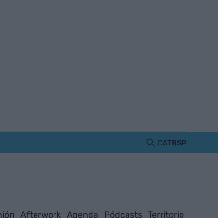
CAT
ESP
nión
Afterwork
Agenda
Pódcasts
Territorio