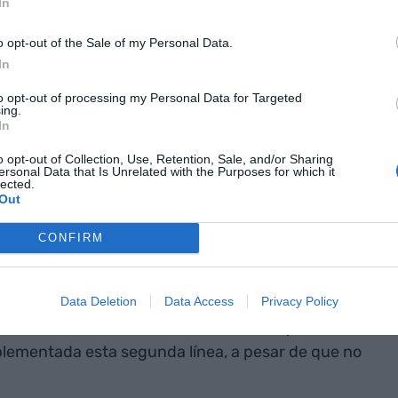
In
 el principal
o opt-out of the Sale of my Personal Data.
 Satisfyer, que
In
 en el
to opt-out of processing my Personal Data for Targeted
ing.
In
o opt-out of Collection, Use, Retention, Sale, and/or Sharing
ersonal Data that Is Unrelated with the Purposes for which it
ferentes– no son los únicos artículos que se
lected.
Out
latanomelón. Se añaden productos cosméticos,
mentos y artículos de salud e higiene, como copas
CONFIRM
a inicial era ir más allá de un simple portal de
 marcas de terceros. "Queríamos ofrecer un
Data Deletion
Data Access
Privacy Policy
amiento, consultas sobre sexualidad, hacer
i los inicios se centraron en la venta de productos,
lementada esta segunda línea, a pesar de que no