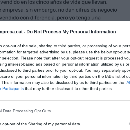
 vendido en los cinco años de vida que llevan,
 de empresa, sin embargo, no dan cifras de negocio
s vendido con diferencia, pero yo tengo una
ica
Anna Boldú
, fundadora y CEO de
presa.cat -
Do Not Process My Personal Information
to opt-out of the sale, sharing to third parties, or processing of your per
s o el masajeador de clítoris Radian. ¿Por qué tiene
formation for targeted advertising by us, please use the below opt-out s
"Es muy eficaz y genera sensaciones muy intensas;
r selection. Please note that after your opt-out request is processed y
eing interest-based ads based on personal information utilized by us or
smo", explica Boldú. Tan rápido como un minuto y
disclosed to third parties prior to your opt-out. You may separately opt-
ás del
boom
del succionador de clítoris que creó
losure of your personal information by third parties on the IAB’s list of
 empezamos, se han roto algunos tabúes sobre la
. This information may also be disclosed by us to third parties on the
IA
Participants
that may further disclose it to other third parties.
motivo, porque el Satisfyer hace años que está en el
o ayuda a romper más tabúes.
l Data Processing Opt Outs
amos, se han
o opt-out of the Sharing of my personal data.
 sobre la