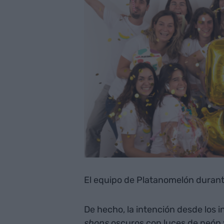
El equipo de Platanomelón durante
De hecho, la intención desde los i
shops
oscuros con luces de neón y