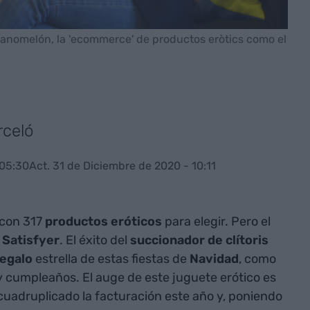
anomelón, la 'ecommerce' de productos eròtics como el
rceló
 05:30
Act. 31 de Diciembre de 2020 - 10:11
con 317
productos eróticos
para elegir. Pero el
l
Satisfyer
. El éxito del
succionador de clítoris
regalo
estrella de estas fiestas de
Navidad
, como
 y cumpleaños. El auge de este juguete erótico es
uadruplicado la facturación este año y, poniendo