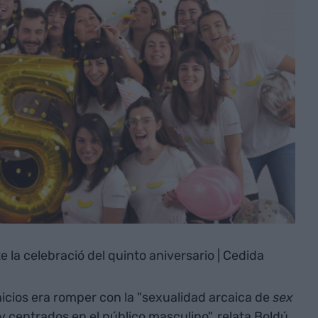
 la celebració del quinto aniversario | Cedida
nicios era romper con la "sexualidad arcaica de
sex
 centrados en el público masculino", relata Boldú.