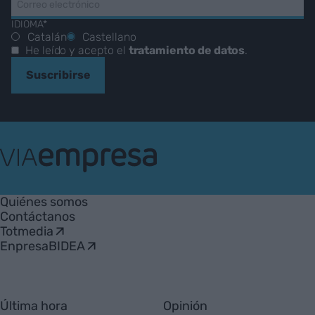
IDIOMA*
Catalán
Castellano
He leído y acepto el
tratamiento de datos
.
Suscribirse
VIA
Empresa
Quiénes somos
Contáctanos
Totmedia
EnpresaBIDEA
Última hora
Opinión