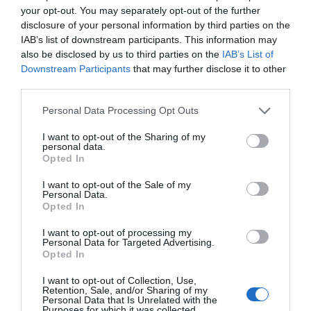
your opt-out. You may separately opt-out of the further
RELACIONADAS
disclosure of your personal information by third parties on the
IAB’s list of downstream participants. This information may
also be disclosed by us to third parties on the
IAB’s List of
Downstream Participants
that may further disclose it to other
third parties.
Personal Data Processing Opt Outs
I want to opt-out of the Sharing of my
personal data.
Opted In
Objetivo 4YFN:
Pere Duran: "El
4YFN, la inc
inversión,
4YFN inspira a
de tendencia
I want to opt-out of the Sale of my
visibilidad y
emprender"
MWC
Personal Data.
Opted In
clientes
I want to opt-out of processing my
Personal Data for Targeted Advertising.
Opted In
I want to opt-out of Collection, Use,
Retention, Sale, and/or Sharing of my
Personal Data that Is Unrelated with the
Purposes for which it was collected.