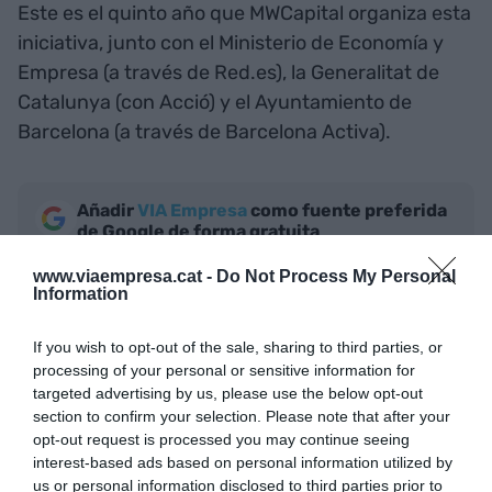
Este es el quinto año que MWCapital organiza esta
iniciativa, junto con el Ministerio de Economía y
Empresa (a través de Red.es), la Generalitat de
Catalunya (con Acció) y el Ayuntamiento de
Barcelona (a través de Barcelona Activa).
Añadir
VIA Empresa
como fuente preferida
de Google de forma gratuita
Mantente informado con las últimas noticias de
actualidad
www.viaempresa.cat -
Do Not Process My Personal
ACTIVAR AHORA
Information
If you wish to opt-out of the sale, sharing to third parties, or
processing of your personal or sensitive information for
targeted advertising by us, please use the below opt-out
section to confirm your selection. Please note that after your
opt-out request is processed you may continue seeing
interest-based ads based on personal information utilized by
us or personal information disclosed to third parties prior to