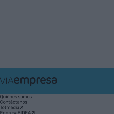
VIA
Empresa
Quiénes somos
Contáctanos
Totmedia
EnpresaBIDEA